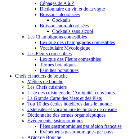
Cépages de A à Z
Dictionnaire du vin et de la vigne
Boissons alcoolisées
Cocktails
Boissons non-alcoolisées
Cocktails sans alcool
Les Champignons comestibles
Lexique des champignons comestibles
Vocabulaire Mycologique
Les Fleurs comestibles
Lexique des Fleurs comestibles
Termes botaniques
Familles botaniques
Chefs et métiers de bouche
Métiers de bouche
Les Chefs cuisiniers
Liste des cuisiniers de l’Antiquité à nos jours
La Grande Carte des Mets et des Plats
Top 10 des écoles hôtelières dans le monde
Ustensiles et vocabulaire technique de cuisine
Dictionnaire des termes organoleptiques
Événements gastronomiques
Fêtes gastronomiques par région française
Evénements gastronomiques par pays
Argot de Bouche