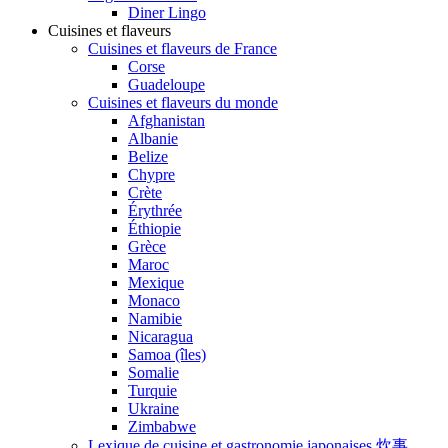
Diner Lingo
Cuisines et flaveurs
Cuisines et flaveurs de France
Corse
Guadeloupe
Cuisines et flaveurs du monde
Afghanistan
Albanie
Belize
Chypre
Crète
Érythrée
Éthiopie
Grèce
Maroc
Mexique
Monaco
Namibie
Nicaragua
Samoa (îles)
Somalie
Turquie
Ukraine
Zimbabwe
Lexique de cuisine et gastronomie japonaises 炊事