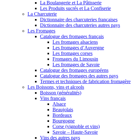
La Boulangerie et La Pâtisserie
Les Produits sucrés et La Confiserie
La Charcuterie
Dictionnaire des charcuteries françaises
Dictionnaire des charcuteries autres pays
Les Fromages
Catalogue des fromages français
Les fromages alsaciens
Les fromages d’Auvergne
Les fromages corses
Fromages du Limousin
Les fromages de Savoie
Catalogue des fromages européens
Catalogue des fromages des autres pays
Termes et techniques de fabrication fromagère
Les Boissons, vins et alcools
Boisson (généralités)
Vins français
Alsace
Beaujolais
Bordeaux
Bourgogne
Corse (vignoble et vins)
Savoie – Haute-Savoie
Vins des autres pays