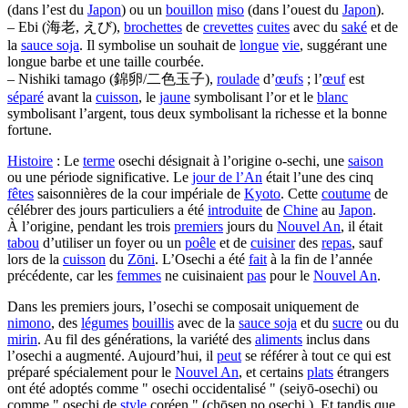
(dans l’est du
Japon
) ou un
bouillon
miso
(dans l’ouest du
Japon
).
– Ebi (海老, えび),
brochettes
de
crevettes
cuites
avec du
saké
et de
la
sauce soja
. Il symbolise un souhait de
longue
vie
, suggérant une
longue barbe et une taille courbée.
– Nishiki tamago (錦卵/二色玉子),
roulade
d’
œufs
; l’
œuf
est
séparé
avant la
cuisson
, le
jaune
symbolisant l’or et le
blanc
symbolisant l’argent, tous deux symbolisant la richesse et la bonne
fortune.
Histoire
: Le
terme
osechi désignait à l’origine o-sechi, une
saison
ou une période significative. Le
jour de l’An
était l’une des cinq
fêtes
saisonnières de la cour impériale de
Kyoto
. Cette
coutume
de
célébrer des jours particuliers a été
introduite
de
Chine
au
Japon
.
À l’origine, pendant les trois
premiers
jours du
Nouvel An
, il était
tabou
d’utiliser un foyer ou un
poêle
et de
cuisiner
des
repas
, sauf
lors de la
cuisson
du
Zōni
. L’Osechi a été
fait
à la fin de l’année
précédente, car les
femmes
ne cuisinaient
pas
pour le
Nouvel An
.
Dans les premiers jours, l’osechi se composait uniquement de
nimono
, des
légumes
bouillis
avec de la
sauce soja
et du
sucre
ou du
mirin
. Au fil des générations, la variété des
aliments
inclus dans
l’osechi a augmenté. Aujourd’hui, il
peut
se référer à tout ce qui est
préparé spécialement pour le
Nouvel An
, et certains
plats
étrangers
ont été adoptés comme " osechi occidentalisé " (seiyō-osechi) ou
comme " osechi de
style
coréen " (chōsen no osechi ). Et tandis que