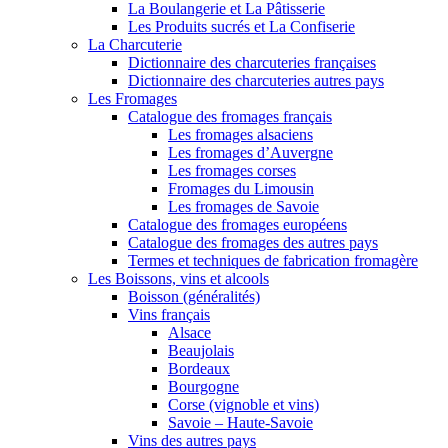
La Boulangerie et La Pâtisserie
Les Produits sucrés et La Confiserie
La Charcuterie
Dictionnaire des charcuteries françaises
Dictionnaire des charcuteries autres pays
Les Fromages
Catalogue des fromages français
Les fromages alsaciens
Les fromages d’Auvergne
Les fromages corses
Fromages du Limousin
Les fromages de Savoie
Catalogue des fromages européens
Catalogue des fromages des autres pays
Termes et techniques de fabrication fromagère
Les Boissons, vins et alcools
Boisson (généralités)
Vins français
Alsace
Beaujolais
Bordeaux
Bourgogne
Corse (vignoble et vins)
Savoie – Haute-Savoie
Vins des autres pays