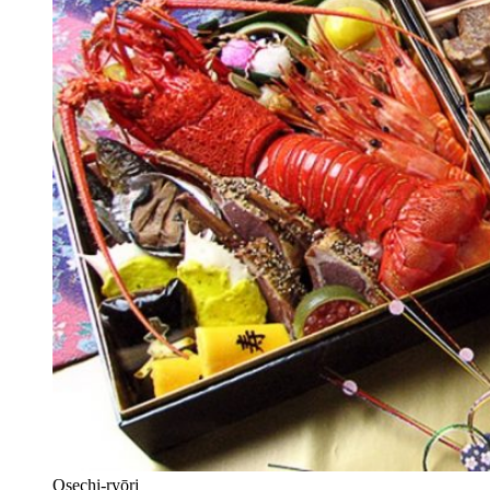
Osechi-ryōri