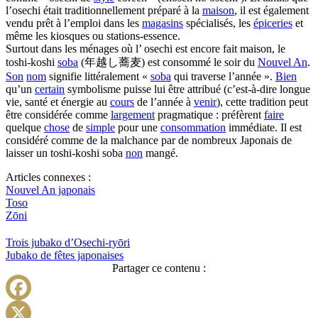
l’osechi était traditionnellement préparé à la
maison
, il est également
vendu prêt à l’emploi dans les
magasins
spécialisés, les
épiceries
et
même les kiosques ou stations-essence.
Surtout dans les ménages où l’ osechi est encore fait maison, le
toshi-koshi
soba
(年越し蕎麦) est consommé le soir du
Nouvel An
.
Son
nom
signifie littéralement «
soba
qui traverse l’année ».
Bien
qu’un
certain
symbolisme puisse lui être attribué (c’est-à-dire longue
vie, santé et énergie au
cours
de l’année à
venir
), cette tradition peut
être considérée comme
largement
pragmatique : préfèrent
faire
quelque
chose
de
simple
pour une
consommation
immédiate. Il est
considéré comme de la malchance par de nombreux Japonais de
laisser un toshi-koshi soba
non
mangé.
Articles connexes :
Nouvel An japonais
Toso
Zōni
Trois jubako d’Osechi-ryōri
Jubako de fêtes japonaises
Partager ce contenu :
Facebook