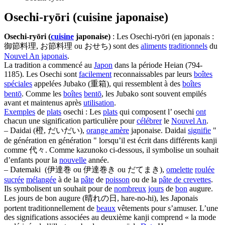
Osechi-ryōri (cuisine japonaise)
Osechi-ryōri (
cuisine
japonaise)
: Les Osechi-ryōri (en japonais :
御節料理, お節料理 ou おせち) sont des
aliments
traditionnels
du
Nouvel An japonais
.
La tradition a commencé au
Japon
dans la période Heian (794-
1185). Les Osechi sont
facilement
reconnaissables par leurs
boîtes
spéciales
appelées Jubako (重箱), qui ressemblent à des
boîtes
bentō
. Comme les
boîtes
bentō
, les Jubako sont souvent empilés
avant et maintenus après
utilisation
.
Exemples
de
plats
osechi : Les
plats
qui composent l’ osechi
ont
chacun une signification particulière pour
célébrer
le
Nouvel An
.
– Daidai (橙, だいだい),
orange amère
japonaise. Daidai
signifie
"
de génération en génération " lorsqu’il est écrit dans différents kanji
comme 代々. Comme kazunoko ci-dessous, il symbolise un souhait
d’enfants pour la
nouvelle
année.
– Datemaki (伊達巻 ou 伊達巻き ou だてまき),
omelette
roulée
sucrée
mélangée
à de la
pâte
de
poisson
ou de la
pâte de crevettes
.
Ils symbolisent un souhait pour de
nombreux
jours
de
bon
augure.
Les jours de bon augure (晴れの日, hare-no-hi), les Japonais
portent traditionnellement de
beaux
vêtements pour s’amuser. L’une
des significations associées au deuxième kanji comprend « la mode