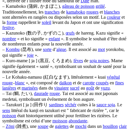
», dérivée de l’illustre robe du samouraï de
Date
Han.
– Kamaboko (蒲鉾, かまぼこ),
gâteau de poisson
grillé
.
Traditionnellement, les
tranches
de
kamaboko
rouges
et
blanches
sont alternées en rangées ou disposées selon un motif. La
couleur
et
la
forme
rappellent le
soleil
levant du Japon et ont une signification
festive
.
– Kazunoko (数の子, かずのこ),
œufs
de hareng. Kazu signifie «
nombre
» et ko signifie «
enfant
». Il symbolise le souhait d’être doté
de nombreux enfants pour la nouvelle année.
–
Kombu
(昆布), une
sorte
d’
algue
. Il est associé au
mot
yorokobu,
qui signifie «
joie
».
– Kuro-mame [ ja ] (黒豆, くろまめ),
fèves
de
soja noires
. Mame
signifie également « santé », symbolisant un souhait de santé pour la
nouvelle année.
– Le Kohaku-namasu (紅白なます), littéralement « kuai
végétal
rouge
–
blanc
», est composé de
daïkon
et de
carotte
coupés
en
fines
lanières
et
marinées
dans du
vinaigre
sucré
au
goût
de
yuzu
.
– Tai (鯛, たい),
daurade
rouge
. Tai est associé au mot japonais
medetai, symbolisant un événement de bon augure.
– Tazukuri [ ja ] (田作り
sardines
séchér
cuites à la
sauce soja
. Le
sens
littéral du kanji en tazukuri est " fabricant de rizière ", car le
poisson
était historiquement utilisé pour fertiliser les rizières. Le
symbolisme est celui d’une
moisson
abondante
.
–
Zōni
(雑煮), une
soupe
de
galettes
de
mochi
dans un
bouillon
clair