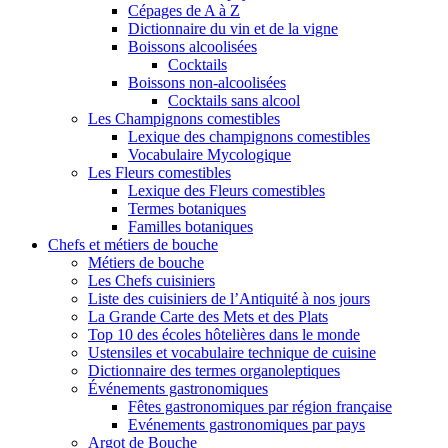
Cépages de A à Z
Dictionnaire du vin et de la vigne
Boissons alcoolisées
Cocktails
Boissons non-alcoolisées
Cocktails sans alcool
Les Champignons comestibles
Lexique des champignons comestibles
Vocabulaire Mycologique
Les Fleurs comestibles
Lexique des Fleurs comestibles
Termes botaniques
Familles botaniques
Chefs et métiers de bouche
Métiers de bouche
Les Chefs cuisiniers
Liste des cuisiniers de l’Antiquité à nos jours
La Grande Carte des Mets et des Plats
Top 10 des écoles hôtelières dans le monde
Ustensiles et vocabulaire technique de cuisine
Dictionnaire des termes organoleptiques
Événements gastronomiques
Fêtes gastronomiques par région française
Evénements gastronomiques par pays
Argot de Bouche