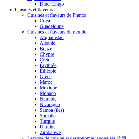
Diner Lingo
Cuisines et flaveurs
Cuisines et flaveurs de France
Corse
Guadeloupe
Cuisines et flaveurs du monde
Afghanistan
Albanie
Belize
Chypre
Crète
Érythrée
Éthiopie
Grèce
Maroc
Mexique
Monaco
Namibie
Nicaragua
Samoa (îles)
Somalie
Turquie
Ukraine
Zimbabwe
Lexique de cuisine et gastronomie japonaises 炊事