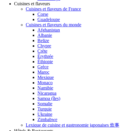
Cuisines et flaveurs
Cuisines et flaveurs de France
Corse
Guadeloupe
Cuisines et flaveurs du monde
Afghanistan
Albanie
Belize
Chypre
Crète
Érythrée
Éthiopie
Grèce
Maroc
Mexique
Monaco
Namibie
Nicaragua
Samoa (îles)
Somalie
Turquie
Ukraine
Zimbabwe
Lexique de cuisine et gastronomie japonaises 炊事
Hôtels & Restaurants