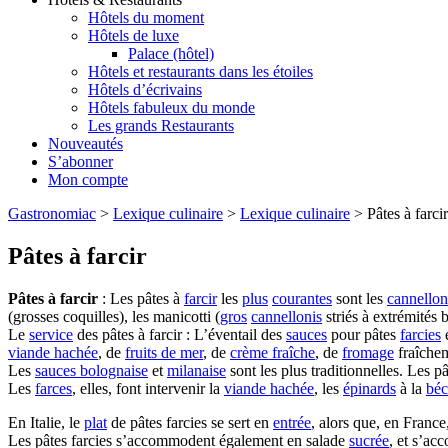
Hôtels du moment
Hôtels de luxe
Palace (hôtel)
Hôtels et restaurants dans les étoiles
Hôtels d’écrivains
Hôtels fabuleux du monde
Les grands Restaurants
Nouveautés
S’abonner
Mon compte
Gastronomiac
>
Lexique culinaire
>
Lexique culinaire
>
Pâtes à farcir
Pâtes à farcir
Pâtes à farcir
: Les pâtes à
farcir
les
plus
courantes
sont les
cannellon
(grosses coquilles), les manicotti (
gros
cannellonis
striés à extrémités 
Le
service
des pâtes à farcir : L’éventail des
sauces
pour pâtes
farcies
e
viande hachée
, de
fruits de mer
, de
crème fraîche
, de
fromage
fraîche
Les
sauces bolognaise
et
milanaise
sont les plus traditionnelles. Les p
Les
farces
, elles, font intervenir la
viande hachée
, les
épinards
à la
bé
En Italie, le
plat
de pâtes farcies se sert en
entrée
, alors que, en Franc
Les pâtes farcies s’accommodent également en salade
sucrée
, et s’ac