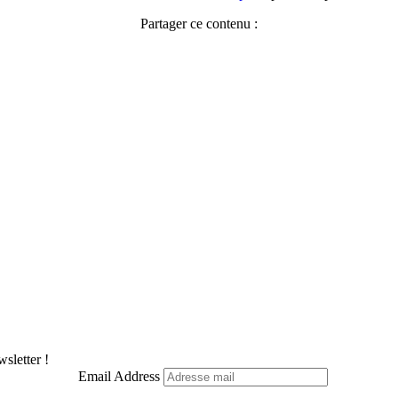
Partager ce contenu :
Facebook
X
Pinterest
LinkedIn
WhatsApp
Telegram
sletter !
Email Address