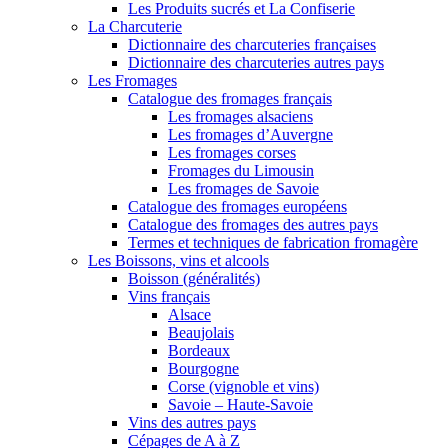
Les Produits sucrés et La Confiserie
La Charcuterie
Dictionnaire des charcuteries françaises
Dictionnaire des charcuteries autres pays
Les Fromages
Catalogue des fromages français
Les fromages alsaciens
Les fromages d’Auvergne
Les fromages corses
Fromages du Limousin
Les fromages de Savoie
Catalogue des fromages européens
Catalogue des fromages des autres pays
Termes et techniques de fabrication fromagère
Les Boissons, vins et alcools
Boisson (généralités)
Vins français
Alsace
Beaujolais
Bordeaux
Bourgogne
Corse (vignoble et vins)
Savoie – Haute-Savoie
Vins des autres pays
Cépages de A à Z