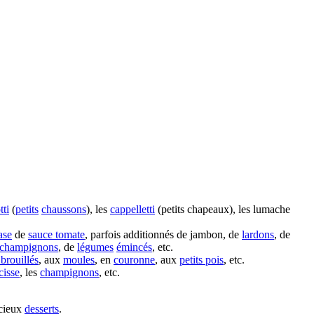
tti
(
petits
chaussons
), les
cappelletti
(petits chapeaux), les lumache
ase
de
sauce tomate
, parfois additionnés de jambon, de
lardons
, de
champignons
, de
légumes
émincés
, etc.
brouillés
, aux
moules
, en
couronne
, aux
petits pois
, etc.
cisse
, les
champignons
, etc.
cieux
desserts
.