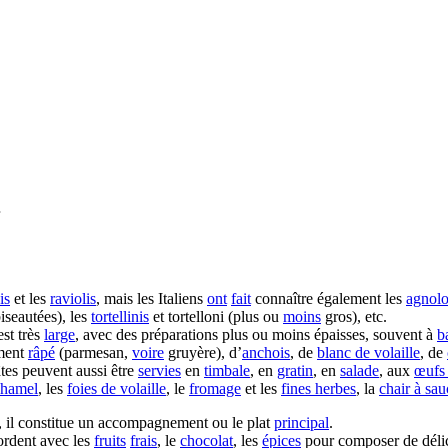
is
et les
raviolis
, mais les Italiens
ont
fait
connaître également les
agnolo
biseautées), les
tortellinis
et tortelloni (plus ou
moins
gros), etc.
st très
large
, avec des préparations plus ou moins épaisses, souvent à
b
ment
râpé
(parmesan,
voire
gruyère), d’
anchois
, de
blanc de volaille
, de
âtes peuvent aussi être
servies
en
timbale
, en
gratin
, en
salade
, aux
œufs 
chamel
, les
foies de volaille
, le
fromage
et les
fines herbes
, la
chair à sau
e, il constitue un accompagnement ou le plat
principal
.
cordent avec les
fruits
frais
, le
chocolat
, les
épices
pour composer de déli