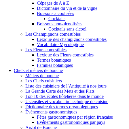
Cépages de A à Z
Dictionnaire du vin et de la vigne
Boissons alcoolisées
Cocktails
Boissons non-alcoolisées
Cocktails sans alcool
Les Champignons comestibles
Lexique des champignons comestibles
Vocabulaire Mycologique
Les Fleurs comestibles
Lexique des Fleurs comestibles
Termes botaniques
Familles botaniques
Chefs et métiers de bouche
Métiers de bouche
Les Chefs cuisiniers
Liste des cuisiniers de l’Antiquité à nos jours
La Grande Carte des Mets et des Plats
Top 10 des écoles hôtelières dans le monde
Ustensiles et vocabulaire technique de cuisine
Dictionnaire des termes organoleptiques
Événements gastronomiques
Fêtes gastronomiques par région française
Evénements gastronomiques par pays
Argot de Bouche