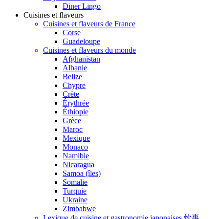
Diner Lingo
Cuisines et flaveurs
Cuisines et flaveurs de France
Corse
Guadeloupe
Cuisines et flaveurs du monde
Afghanistan
Albanie
Belize
Chypre
Crète
Érythrée
Éthiopie
Grèce
Maroc
Mexique
Monaco
Namibie
Nicaragua
Samoa (îles)
Somalie
Turquie
Ukraine
Zimbabwe
Lexique de cuisine et gastronomie japonaises 炊事