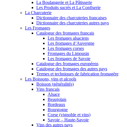
La Boulangerie et La Pâtisserie
Les Produits sucrés et La Confiserie
La Charcuterie
Dictionnaire des charcuteries françaises
Dictionnaire des charcuteries autres pays
Les Fromages
Catalogue des fromages français
Les fromages alsaciens
Les fromages d’Auvergne
Les fromages corses
Fromages du Limousin
Les fromages de Savoie
Catalogue des fromages européens
Catalogue des fromages des autres pays
Termes et techniques de fabrication fromagère
Les Boissons, vins et alcools
Boisson (généralités)
Vins français
Alsace
Beaujolais
Bordeaux
Bourgogne
Corse (vignoble et vins)
Savoie – Haute-Savoie
Vins des autres pays