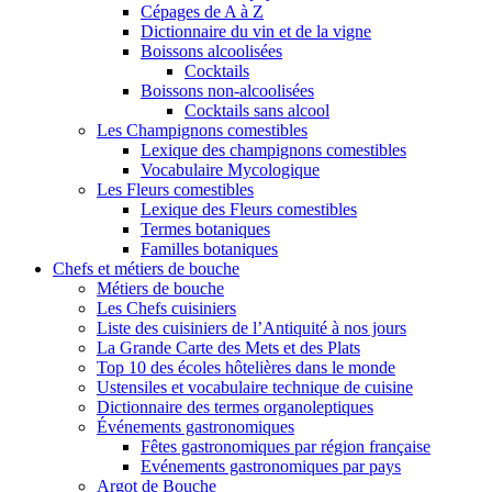
Cépages de A à Z
Dictionnaire du vin et de la vigne
Boissons alcoolisées
Cocktails
Boissons non-alcoolisées
Cocktails sans alcool
Les Champignons comestibles
Lexique des champignons comestibles
Vocabulaire Mycologique
Les Fleurs comestibles
Lexique des Fleurs comestibles
Termes botaniques
Familles botaniques
Chefs et métiers de bouche
Métiers de bouche
Les Chefs cuisiniers
Liste des cuisiniers de l’Antiquité à nos jours
La Grande Carte des Mets et des Plats
Top 10 des écoles hôtelières dans le monde
Ustensiles et vocabulaire technique de cuisine
Dictionnaire des termes organoleptiques
Événements gastronomiques
Fêtes gastronomiques par région française
Evénements gastronomiques par pays
Argot de Bouche