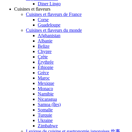
Diner Lingo
Cuisines et flaveurs
Cuisines et flaveurs de France
Corse
Guadeloupe
Cuisines et flaveurs du monde
Afghanistan
Albanie
Belize
Chypre
Crète
Érythrée
Éthiopie
Grèce
Maroc
Mexique
Monaco
Namibie
Nicaragua
Samoa (îles)
Somalie
Turquie
Ukraine
Zimbabwe
Lexique de cuisine et gastronomie japonaises 炊事