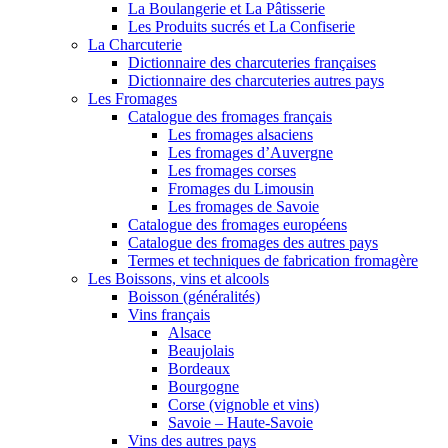
La Boulangerie et La Pâtisserie
Les Produits sucrés et La Confiserie
La Charcuterie
Dictionnaire des charcuteries françaises
Dictionnaire des charcuteries autres pays
Les Fromages
Catalogue des fromages français
Les fromages alsaciens
Les fromages d’Auvergne
Les fromages corses
Fromages du Limousin
Les fromages de Savoie
Catalogue des fromages européens
Catalogue des fromages des autres pays
Termes et techniques de fabrication fromagère
Les Boissons, vins et alcools
Boisson (généralités)
Vins français
Alsace
Beaujolais
Bordeaux
Bourgogne
Corse (vignoble et vins)
Savoie – Haute-Savoie
Vins des autres pays