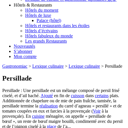
Hôtels & Restaurants
Hôtels du moment
Hôtels de luxe
Palace (hôtel)
Hôtels et restaurants dans les étoiles
Hôtels d’écrivains
Hôtels fabuleux du monde
Les grands Restaurants
Nouveautés
S’abonner
Mon compte
Gastronomiac
>
Lexique culinaire
>
Lexique culinaire
>
Persillade
Persillade
Persillade : Une persillade est un mélange composé de persil frisé
ciselé, et d’ail haché.
Ajouté
en fin de
cuisson
dans
certains
plats.
Additionnée de chapelure ou de mie de pain fraîche, tamisée, la
persillade termine la
réalisation
du carré d’agneau « persillé » et de
tomates coupées en eux et farcies à la provençale (
Voir
à la
provençale). En
cuisine
ménagère, on appelle « persillade de
bœuf », un reste de bœuf maigre bouilli, condimenté avec du persil
et de l’oignon ciselé à la
place
de l’a...