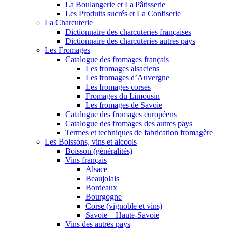
La Boulangerie et La Pâtisserie
Les Produits sucrés et La Confiserie
La Charcuterie
Dictionnaire des charcuteries françaises
Dictionnaire des charcuteries autres pays
Les Fromages
Catalogue des fromages français
Les fromages alsaciens
Les fromages d’Auvergne
Les fromages corses
Fromages du Limousin
Les fromages de Savoie
Catalogue des fromages européens
Catalogue des fromages des autres pays
Termes et techniques de fabrication fromagère
Les Boissons, vins et alcools
Boisson (généralités)
Vins français
Alsace
Beaujolais
Bordeaux
Bourgogne
Corse (vignoble et vins)
Savoie – Haute-Savoie
Vins des autres pays