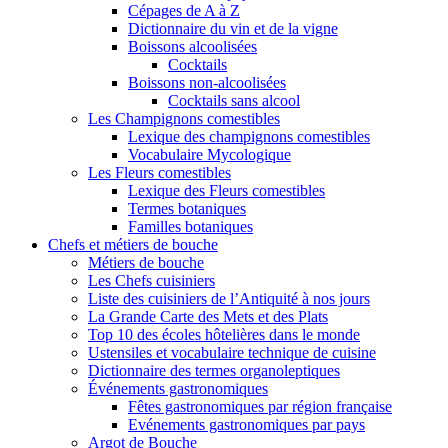
Cépages de A à Z
Dictionnaire du vin et de la vigne
Boissons alcoolisées
Cocktails
Boissons non-alcoolisées
Cocktails sans alcool
Les Champignons comestibles
Lexique des champignons comestibles
Vocabulaire Mycologique
Les Fleurs comestibles
Lexique des Fleurs comestibles
Termes botaniques
Familles botaniques
Chefs et métiers de bouche
Métiers de bouche
Les Chefs cuisiniers
Liste des cuisiniers de l’Antiquité à nos jours
La Grande Carte des Mets et des Plats
Top 10 des écoles hôtelières dans le monde
Ustensiles et vocabulaire technique de cuisine
Dictionnaire des termes organoleptiques
Événements gastronomiques
Fêtes gastronomiques par région française
Evénements gastronomiques par pays
Argot de Bouche