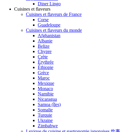
Diner Lingo
Cuisines et flaveurs
Cuisines et flaveurs de France
Corse
Guadeloupe
Cuisines et flaveurs du monde
Afghanistan
Albanie
Belize
Chypre
Crète
Érythrée
Éthiopie
Grèce
Maroc
Mexique
Monaco
Namibie
Nicaragua
Samoa (îles)
Somalie
Turquie
Ukraine
Zimbabwe
Lexique de cuisine et gastronomie japonaises 炊事