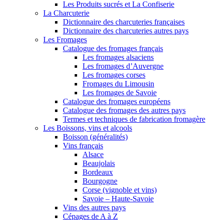
Les Produits sucrés et La Confiserie
La Charcuterie
Dictionnaire des charcuteries françaises
Dictionnaire des charcuteries autres pays
Les Fromages
Catalogue des fromages français
Les fromages alsaciens
Les fromages d’Auvergne
Les fromages corses
Fromages du Limousin
Les fromages de Savoie
Catalogue des fromages européens
Catalogue des fromages des autres pays
Termes et techniques de fabrication fromagère
Les Boissons, vins et alcools
Boisson (généralités)
Vins français
Alsace
Beaujolais
Bordeaux
Bourgogne
Corse (vignoble et vins)
Savoie – Haute-Savoie
Vins des autres pays
Cépages de A à Z