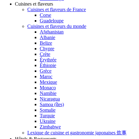
Cuisines et flaveurs
Cuisines et flaveurs de France
Corse
Guadeloupe
Cuisines et flaveurs du monde
Afghanistan
Albanie
Belize
Chypre
Crète
Érythrée
Éthiopie
Grèce
Maroc
Mexique
Monaco
Namibie
Nicaragua
Samoa (îles)
Somalie
Turquie
Ukraine
Zimbabwe
Lexique de cuisine et gastronomie japonaises 炊事
Hôtels & Restaurants