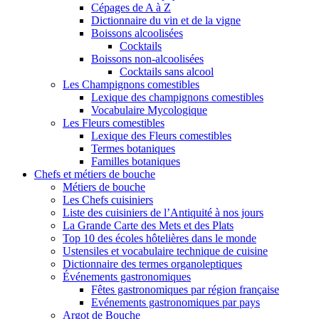
Cépages de A à Z
Dictionnaire du vin et de la vigne
Boissons alcoolisées
Cocktails
Boissons non-alcoolisées
Cocktails sans alcool
Les Champignons comestibles
Lexique des champignons comestibles
Vocabulaire Mycologique
Les Fleurs comestibles
Lexique des Fleurs comestibles
Termes botaniques
Familles botaniques
Chefs et métiers de bouche
Métiers de bouche
Les Chefs cuisiniers
Liste des cuisiniers de l’Antiquité à nos jours
La Grande Carte des Mets et des Plats
Top 10 des écoles hôtelières dans le monde
Ustensiles et vocabulaire technique de cuisine
Dictionnaire des termes organoleptiques
Événements gastronomiques
Fêtes gastronomiques par région française
Evénements gastronomiques par pays
Argot de Bouche