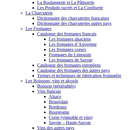
La Boulangerie et La Pâtisserie
Les Produits sucrés et La Confiserie
La Charcuterie
Dictionnaire des charcuteries françaises
Dictionnaire des charcuteries autres pays
Les Fromages
Catalogue des fromages français
Les fromages alsaciens
Les fromages d’Auvergne
Les fromages corses
Fromages du Limousin
Les fromages de Savoie
Catalogue des fromages européens
Catalogue des fromages des autres pays
Termes et techniques de fabrication fromagère
Les Boissons, vins et alcools
Boisson (généralités)
Vins français
Alsace
Beaujolais
Bordeaux
Bourgogne
Corse (vignoble et vins)
Savoie – Haute-Savoie
Vins des autres pays