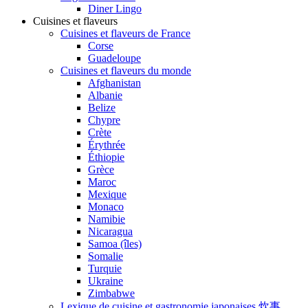
Diner Lingo
Cuisines et flaveurs
Cuisines et flaveurs de France
Corse
Guadeloupe
Cuisines et flaveurs du monde
Afghanistan
Albanie
Belize
Chypre
Crète
Érythrée
Éthiopie
Grèce
Maroc
Mexique
Monaco
Namibie
Nicaragua
Samoa (îles)
Somalie
Turquie
Ukraine
Zimbabwe
Lexique de cuisine et gastronomie japonaises 炊事