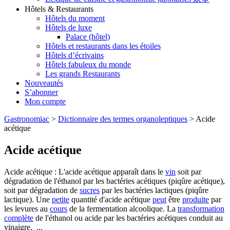
Hôtels & Restaurants
Hôtels du moment
Hôtels de luxe
Palace (hôtel)
Hôtels et restaurants dans les étoiles
Hôtels d’écrivains
Hôtels fabuleux du monde
Les grands Restaurants
Nouveautés
S’abonner
Mon compte
Gastronomiac
>
Dictionnaire des termes organoleptiques
>
Acide
acétique
Acide acétique
Acide acétique : L'acide acétique apparaît dans le
vin
soit par
dégradation de l'éthanol par les bactéries acétiques (piqûre acétique),
soit par dégradation de
sucres
par les bactéries lactiques (piqûre
lactique). Une
petite
quantité d'acide acétique
peut
être
produite
par
les levures au
cours
de la fermentation alcoolique. La
transformation
complète
de l'éthanol ou acide par les bactéries acétiques conduit au
vinaigre. ...