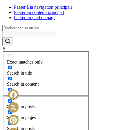
Passer à la navigation principale
Passer au contenu principal
Passer au pied de page
Exact matches only
Search in title
Search in content
Facebook
Search in posts
X
Search in pages
Search in posts
Pinterest