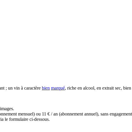
ant ; un vin à caractère
bien
marqué
, riche en alcool, en extrait sec, bie
s images.
(abonnement mensuel) ou 11 € / an (abonnement annuel), sans engagemen
a le formulaire ci-dessous.