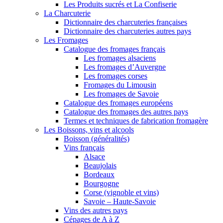
Les Produits sucrés et La Confiserie
La Charcuterie
Dictionnaire des charcuteries françaises
Dictionnaire des charcuteries autres pays
Les Fromages
Catalogue des fromages français
Les fromages alsaciens
Les fromages d’Auvergne
Les fromages corses
Fromages du Limousin
Les fromages de Savoie
Catalogue des fromages européens
Catalogue des fromages des autres pays
Termes et techniques de fabrication fromagère
Les Boissons, vins et alcools
Boisson (généralités)
Vins français
Alsace
Beaujolais
Bordeaux
Bourgogne
Corse (vignoble et vins)
Savoie – Haute-Savoie
Vins des autres pays
Cépages de A à Z