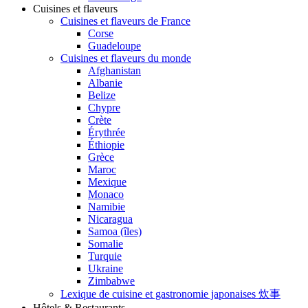
Cuisines et flaveurs
Cuisines et flaveurs de France
Corse
Guadeloupe
Cuisines et flaveurs du monde
Afghanistan
Albanie
Belize
Chypre
Crète
Érythrée
Éthiopie
Grèce
Maroc
Mexique
Monaco
Namibie
Nicaragua
Samoa (îles)
Somalie
Turquie
Ukraine
Zimbabwe
Lexique de cuisine et gastronomie japonaises 炊事
Hôtels & Restaurants