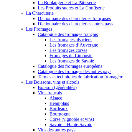
La Boulangerie et La Pâtisserie
Les Produits sucrés et La Confiserie
La Charcuterie
Dictionnaire des charcuteries françaises
Dictionnaire des charcuteries autres pays
Les Fromages
Catalogue des fromages français
Les fromages alsaciens
Les fromages d’Auvergne
Les fromages corses
Fromages du Limousin
Les fromages de Savoie
Catalogue des fromages européens
Catalogue des fromages des autres pays
Termes et techniques de fabrication fromagère
Les Boissons, vins et alcools
Boisson (généralités)
Vins français
Alsace
Beaujolais
Bordeaux
Bourgogne
Corse (vignoble et vins)
Savoie – Haute-Savoie
Vins des autres pays