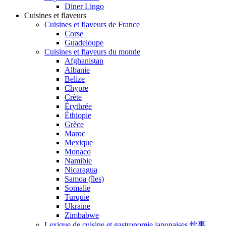
Diner Lingo
Cuisines et flaveurs
Cuisines et flaveurs de France
Corse
Guadeloupe
Cuisines et flaveurs du monde
Afghanistan
Albanie
Belize
Chypre
Crète
Érythrée
Éthiopie
Grèce
Maroc
Mexique
Monaco
Namibie
Nicaragua
Samoa (îles)
Somalie
Turquie
Ukraine
Zimbabwe
Lexique de cuisine et gastronomie japonaises 炊事