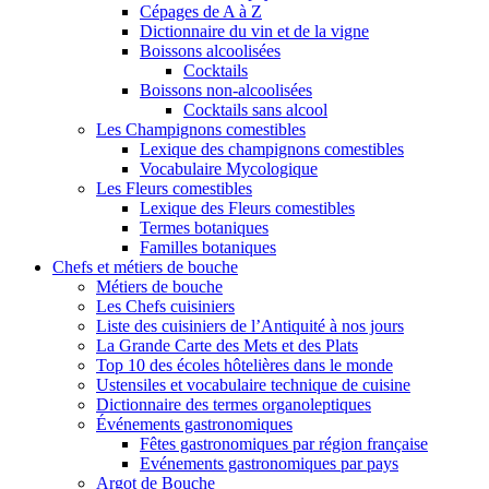
Cépages de A à Z
Dictionnaire du vin et de la vigne
Boissons alcoolisées
Cocktails
Boissons non-alcoolisées
Cocktails sans alcool
Les Champignons comestibles
Lexique des champignons comestibles
Vocabulaire Mycologique
Les Fleurs comestibles
Lexique des Fleurs comestibles
Termes botaniques
Familles botaniques
Chefs et métiers de bouche
Métiers de bouche
Les Chefs cuisiniers
Liste des cuisiniers de l’Antiquité à nos jours
La Grande Carte des Mets et des Plats
Top 10 des écoles hôtelières dans le monde
Ustensiles et vocabulaire technique de cuisine
Dictionnaire des termes organoleptiques
Événements gastronomiques
Fêtes gastronomiques par région française
Evénements gastronomiques par pays
Argot de Bouche