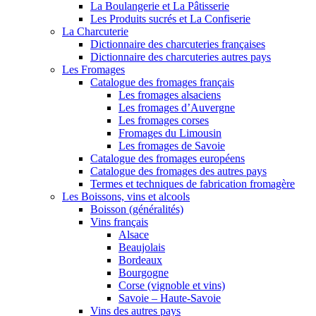
La Boulangerie et La Pâtisserie
Les Produits sucrés et La Confiserie
La Charcuterie
Dictionnaire des charcuteries françaises
Dictionnaire des charcuteries autres pays
Les Fromages
Catalogue des fromages français
Les fromages alsaciens
Les fromages d’Auvergne
Les fromages corses
Fromages du Limousin
Les fromages de Savoie
Catalogue des fromages européens
Catalogue des fromages des autres pays
Termes et techniques de fabrication fromagère
Les Boissons, vins et alcools
Boisson (généralités)
Vins français
Alsace
Beaujolais
Bordeaux
Bourgogne
Corse (vignoble et vins)
Savoie – Haute-Savoie
Vins des autres pays