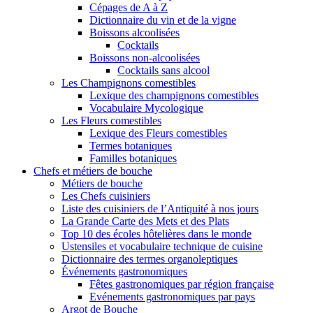
Cépages de A à Z
Dictionnaire du vin et de la vigne
Boissons alcoolisées
Cocktails
Boissons non-alcoolisées
Cocktails sans alcool
Les Champignons comestibles
Lexique des champignons comestibles
Vocabulaire Mycologique
Les Fleurs comestibles
Lexique des Fleurs comestibles
Termes botaniques
Familles botaniques
Chefs et métiers de bouche
Métiers de bouche
Les Chefs cuisiniers
Liste des cuisiniers de l’Antiquité à nos jours
La Grande Carte des Mets et des Plats
Top 10 des écoles hôtelières dans le monde
Ustensiles et vocabulaire technique de cuisine
Dictionnaire des termes organoleptiques
Événements gastronomiques
Fêtes gastronomiques par région française
Evénements gastronomiques par pays
Argot de Bouche