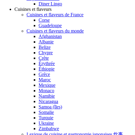
Diner Lingo
Cuisines et flaveurs
Cuisines et flaveurs de France
Corse
Guadeloupe
Cuisines et flaveurs du monde
Afghanistan
Albanie
Belize
Chypre
Crète
Érythrée
Éthiopie
Grèce
Maroc
Mexique
Monaco
Namibie
Nicaragua
Samoa (îles)
Somalie
Turquie
Ukraine
Zimbabwe
Lexique de cuisine et gastronomie japonaises 炊事