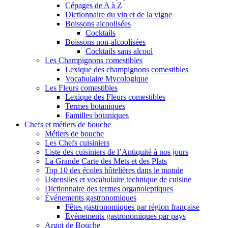
Cépages de A à Z
Dictionnaire du vin et de la vigne
Boissons alcoolisées
Cocktails
Boissons non-alcoolisées
Cocktails sans alcool
Les Champignons comestibles
Lexique des champignons comestibles
Vocabulaire Mycologique
Les Fleurs comestibles
Lexique des Fleurs comestibles
Termes botaniques
Familles botaniques
Chefs et métiers de bouche
Métiers de bouche
Les Chefs cuisiniers
Liste des cuisiniers de l’Antiquité à nos jours
La Grande Carte des Mets et des Plats
Top 10 des écoles hôtelières dans le monde
Ustensiles et vocabulaire technique de cuisine
Dictionnaire des termes organoleptiques
Événements gastronomiques
Fêtes gastronomiques par région française
Evénements gastronomiques par pays
Argot de Bouche