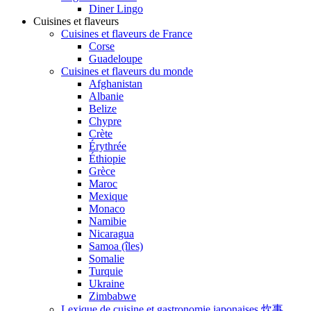
Diner Lingo
Cuisines et flaveurs
Cuisines et flaveurs de France
Corse
Guadeloupe
Cuisines et flaveurs du monde
Afghanistan
Albanie
Belize
Chypre
Crète
Érythrée
Éthiopie
Grèce
Maroc
Mexique
Monaco
Namibie
Nicaragua
Samoa (îles)
Somalie
Turquie
Ukraine
Zimbabwe
Lexique de cuisine et gastronomie japonaises 炊事