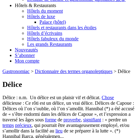
Hôtels & Restaurants
Hôtels du moment
Hôtels de luxe
Palace (hôtel)
Hôtels et restaurants dans les étoiles
Hôtels d’écrivains
Hôtels fabuleux du monde
Les grands Restaurants
Nouveautés
S’abonner
Mon compte
Gastronomiac
>
Dictionnaire des termes organoleptiques
>
Délice
Délice
Délice : n.m. Un délice est un plaisir vif et délicat.
Chose
délicieuse : Ce rôti est un délice, un vrai délice. Délices de Capoue :
Délices où l’on s’oublie, où l’on s’amollit. Hannibal (*) a été accusé
de « s’être endormi dans les délices de Capoue », et l’expression a
traversé les âges sous
forme
de
proverbe
,
signifiant
: « perdre un
temps
précieux
, qui pourrait être avantageusement employé, et/ou
s’amollir dans la facilité au
lieu
de se préparer à la lutte ». (*)
Hannibal Barca, généralemen...