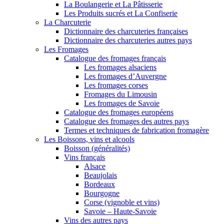
La Boulangerie et La Pâtisserie
Les Produits sucrés et La Confiserie
La Charcuterie
Dictionnaire des charcuteries françaises
Dictionnaire des charcuteries autres pays
Les Fromages
Catalogue des fromages français
Les fromages alsaciens
Les fromages d’Auvergne
Les fromages corses
Fromages du Limousin
Les fromages de Savoie
Catalogue des fromages européens
Catalogue des fromages des autres pays
Termes et techniques de fabrication fromagère
Les Boissons, vins et alcools
Boisson (généralités)
Vins français
Alsace
Beaujolais
Bordeaux
Bourgogne
Corse (vignoble et vins)
Savoie – Haute-Savoie
Vins des autres pays