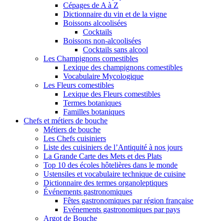
Cépages de A à Z
Dictionnaire du vin et de la vigne
Boissons alcoolisées
Cocktails
Boissons non-alcoolisées
Cocktails sans alcool
Les Champignons comestibles
Lexique des champignons comestibles
Vocabulaire Mycologique
Les Fleurs comestibles
Lexique des Fleurs comestibles
Termes botaniques
Familles botaniques
Chefs et métiers de bouche
Métiers de bouche
Les Chefs cuisiniers
Liste des cuisiniers de l’Antiquité à nos jours
La Grande Carte des Mets et des Plats
Top 10 des écoles hôtelières dans le monde
Ustensiles et vocabulaire technique de cuisine
Dictionnaire des termes organoleptiques
Événements gastronomiques
Fêtes gastronomiques par région française
Evénements gastronomiques par pays
Argot de Bouche