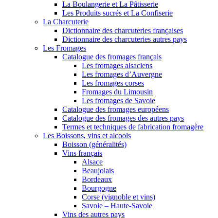
La Boulangerie et La Pâtisserie
Les Produits sucrés et La Confiserie
La Charcuterie
Dictionnaire des charcuteries françaises
Dictionnaire des charcuteries autres pays
Les Fromages
Catalogue des fromages français
Les fromages alsaciens
Les fromages d’Auvergne
Les fromages corses
Fromages du Limousin
Les fromages de Savoie
Catalogue des fromages européens
Catalogue des fromages des autres pays
Termes et techniques de fabrication fromagère
Les Boissons, vins et alcools
Boisson (généralités)
Vins français
Alsace
Beaujolais
Bordeaux
Bourgogne
Corse (vignoble et vins)
Savoie – Haute-Savoie
Vins des autres pays