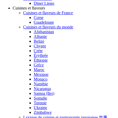
Diner Lingo
Cuisines et flaveurs
Cuisines et flaveurs de France
Corse
Guadeloupe
Cuisines et flaveurs du monde
Afghanistan
Albanie
Belize
Chypre
Crète
Érythrée
Éthiopie
Grèce
Maroc
Mexique
Monaco
Namibie
Nicaragua
Samoa (îles)
Somalie
Turquie
Ukraine
Zimbabwe
Lexique de cuisine et gastronomie japonaises 炊事