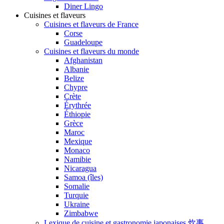
Diner Lingo
Cuisines et flaveurs
Cuisines et flaveurs de France
Corse
Guadeloupe
Cuisines et flaveurs du monde
Afghanistan
Albanie
Belize
Chypre
Crète
Érythrée
Éthiopie
Grèce
Maroc
Mexique
Monaco
Namibie
Nicaragua
Samoa (îles)
Somalie
Turquie
Ukraine
Zimbabwe
Lexique de cuisine et gastronomie japonaises 炊事