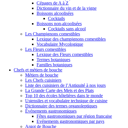
Cépages de A à Z
Dictionnaire du vin et de la vigne
Boissons alcoolisées
Cocktails
Boissons non-alcoolisées
Cocktails sans alcool
Les Champignons comestibles
Lexique des champignons comestibles
Vocabulaire Mycologique
Les Fleurs comestibles
Lexique des Fleurs comestibles
Termes botaniques
Familles botaniques
Chefs et métiers de bouche
Métiers de bouche
Les Chefs cuisiniers
Liste des cuisiniers de l’Antiquité à nos jours
La Grande Carte des Mets et des Plats
Top 10 des écoles hôtelières dans le monde
Ustensiles et vocabulaire technique de cuisine
Dictionnaire des termes organoleptiques
Événements gastronomiques
Fêtes gastronomiques par région française
Evénements gastronomiques par pays
Argot de Bouche