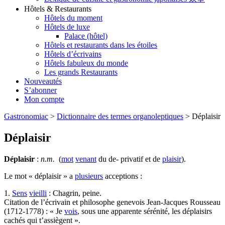
Hôtels & Restaurants
Hôtels du moment
Hôtels de luxe
Palace (hôtel)
Hôtels et restaurants dans les étoiles
Hôtels d’écrivains
Hôtels fabuleux du monde
Les grands Restaurants
Nouveautés
S’abonner
Mon compte
Gastronomiac
>
Dictionnaire des termes organoleptiques
>
Déplaisir
Déplaisir
Déplaisir
:
n.m.
(
mot
venant
du de- privatif et de
plaisir
).
Le mot « déplaisir » a
plusieurs
acceptions :
1.
Sens
vieilli
: Chagrin, peine.
Citation de l’écrivain et philosophe genevois Jean-Jacques Rousseau
(1712-1778) : « Je
vois
, sous une apparente sérénité, les déplaisirs
cachés qui t’assiègent ».