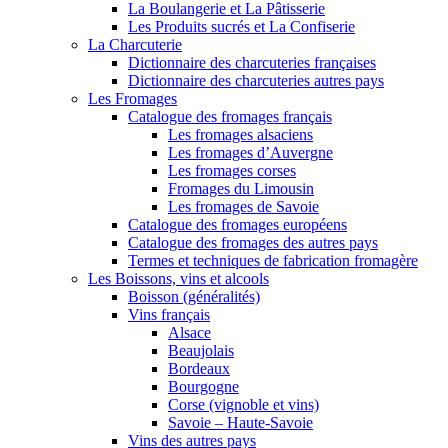
La Boulangerie et La Pâtisserie
Les Produits sucrés et La Confiserie
La Charcuterie
Dictionnaire des charcuteries françaises
Dictionnaire des charcuteries autres pays
Les Fromages
Catalogue des fromages français
Les fromages alsaciens
Les fromages d’Auvergne
Les fromages corses
Fromages du Limousin
Les fromages de Savoie
Catalogue des fromages européens
Catalogue des fromages des autres pays
Termes et techniques de fabrication fromagère
Les Boissons, vins et alcools
Boisson (généralités)
Vins français
Alsace
Beaujolais
Bordeaux
Bourgogne
Corse (vignoble et vins)
Savoie – Haute-Savoie
Vins des autres pays