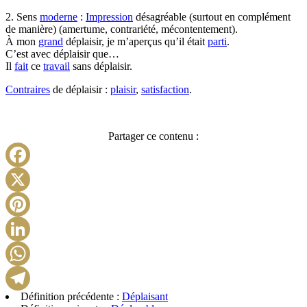
2. Sens
moderne
:
Impression
désagréable (surtout en complément
de manière) (amertume, contrariété, mécontentement).
À mon
grand
déplaisir, je m’aperçus qu’il était
parti
.
C’est avec déplaisir que…
Il
fait
ce
travail
sans déplaisir.
Contraires
de déplaisir :
plaisir
,
satisfaction
.
Partager ce contenu :
Facebook
X
Pinterest
LinkedIn
WhatsApp
Définition précédente :
Déplaisant
Telegram