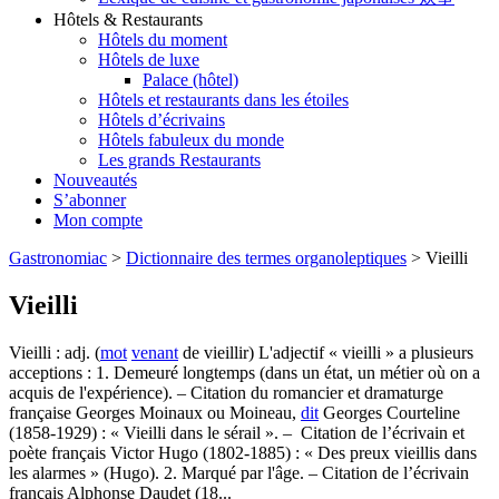
Hôtels & Restaurants
Hôtels du moment
Hôtels de luxe
Palace (hôtel)
Hôtels et restaurants dans les étoiles
Hôtels d’écrivains
Hôtels fabuleux du monde
Les grands Restaurants
Nouveautés
S’abonner
Mon compte
Gastronomiac
>
Dictionnaire des termes organoleptiques
>
Vieilli
Vieilli
Vieilli : adj. (
mot
venant
de vieillir) L'adjectif « vieilli » a plusieurs
acceptions : 1. Demeuré longtemps (dans un état, un métier où on a
acquis de l'expérience). – Citation du romancier et dramaturge
française Georges Moinaux ou Moineau,
dit
Georges Courteline
(1858-1929) : « Vieilli dans le sérail ». – Citation de l’écrivain et
poète français Victor Hugo (1802-1885) : « Des preux vieillis dans
les alarmes » (Hugo). 2. Marqué par l'âge. – Citation de l’écrivain
français Alphonse Daudet (18...