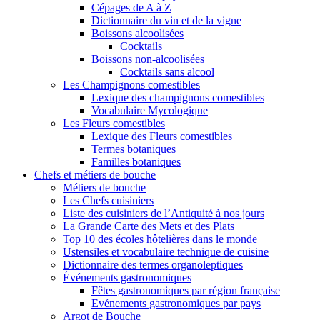
Cépages de A à Z
Dictionnaire du vin et de la vigne
Boissons alcoolisées
Cocktails
Boissons non-alcoolisées
Cocktails sans alcool
Les Champignons comestibles
Lexique des champignons comestibles
Vocabulaire Mycologique
Les Fleurs comestibles
Lexique des Fleurs comestibles
Termes botaniques
Familles botaniques
Chefs et métiers de bouche
Métiers de bouche
Les Chefs cuisiniers
Liste des cuisiniers de l’Antiquité à nos jours
La Grande Carte des Mets et des Plats
Top 10 des écoles hôtelières dans le monde
Ustensiles et vocabulaire technique de cuisine
Dictionnaire des termes organoleptiques
Événements gastronomiques
Fêtes gastronomiques par région française
Evénements gastronomiques par pays
Argot de Bouche