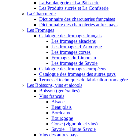
La Boulangerie et La Pâtisserie
Les Produits sucrés et La Confiserie
La Charcuterie
Dictionnaire des charcuteries françaises
Dictionnaire des charcuteries autres pays
Les Fromages
Catalogue des fromages français
Les fromages alsaciens
Les fromages d’Auvergne
Les fromages corses
Fromages du Limousin
Les fromages de Savoie
Catalogue des fromages européens
Catalogue des fromages des autres pays
Termes et techniques de fabrication fromagère
Les Boissons, vins et alcools
Boisson (généralités)
Vins français
Alsace
Beaujolais
Bordeaux
Bourgogne
Corse (vignoble et vins)
Savoie – Haute-Savoie
Vins des autres pays