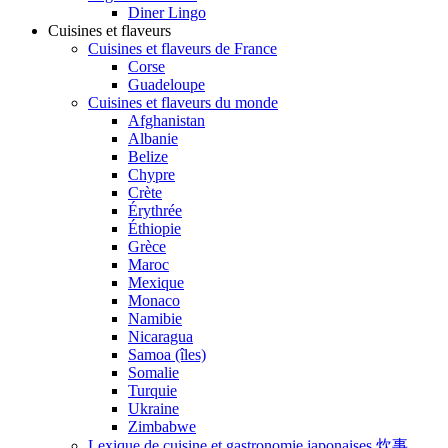
Diner Lingo
Cuisines et flaveurs
Cuisines et flaveurs de France
Corse
Guadeloupe
Cuisines et flaveurs du monde
Afghanistan
Albanie
Belize
Chypre
Crète
Érythrée
Éthiopie
Grèce
Maroc
Mexique
Monaco
Namibie
Nicaragua
Samoa (îles)
Somalie
Turquie
Ukraine
Zimbabwe
Lexique de cuisine et gastronomie japonaises 炊事