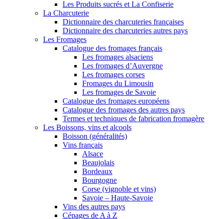
Les Produits sucrés et La Confiserie
La Charcuterie
Dictionnaire des charcuteries françaises
Dictionnaire des charcuteries autres pays
Les Fromages
Catalogue des fromages français
Les fromages alsaciens
Les fromages d’Auvergne
Les fromages corses
Fromages du Limousin
Les fromages de Savoie
Catalogue des fromages européens
Catalogue des fromages des autres pays
Termes et techniques de fabrication fromagère
Les Boissons, vins et alcools
Boisson (généralités)
Vins français
Alsace
Beaujolais
Bordeaux
Bourgogne
Corse (vignoble et vins)
Savoie – Haute-Savoie
Vins des autres pays
Cépages de A à Z