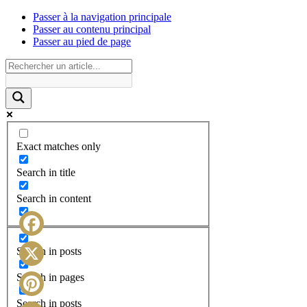
Passer à la navigation principale
Passer au contenu principal
Passer au pied de page
Exact matches only
Search in title
Search in content
Facebook
Search in posts
X
Search in pages
Search in posts
Pinterest