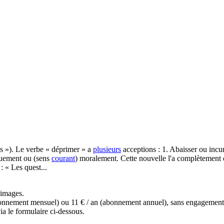
s »). Le verbe « déprimer » a
plusieurs
acceptions : 1. Abaisser ou incur
quement ou (sens
courant
) moralement. Cette nouvelle l'a complètement d
: « Les quest...
s images.
(abonnement mensuel) ou 11 € / an (abonnement annuel), sans engagemen
a le formulaire ci-dessous.