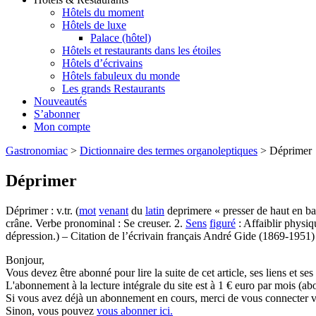
Hôtels du moment
Hôtels de luxe
Palace (hôtel)
Hôtels et restaurants dans les étoiles
Hôtels d’écrivains
Hôtels fabuleux du monde
Les grands Restaurants
Nouveautés
S’abonner
Mon compte
Gastronomiac
>
Dictionnaire des termes organoleptiques
>
Déprimer
Déprimer
Déprimer : v.tr. (
mot
venant
du
latin
deprimere « presser de haut en ba
crâne. Verbe pronominal : Se creuser. 2.
Sens
figuré
: Affaiblir physi
dépression.) – Citation de l’écrivain français André Gide (1869-1951) 
Bonjour,
Vous devez être abonné pour lire la suite de cet article, ses liens et se
L'abonnement à la lecture intégrale du site est à 1 € euro par mois 
Si vous avez déjà un abonnement en cours, merci de vous connecter vi
Sinon, vous pouvez
vous abonner ici.