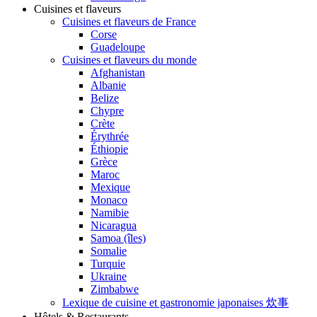
Cuisines et flaveurs
Cuisines et flaveurs de France
Corse
Guadeloupe
Cuisines et flaveurs du monde
Afghanistan
Albanie
Belize
Chypre
Crète
Érythrée
Éthiopie
Grèce
Maroc
Mexique
Monaco
Namibie
Nicaragua
Samoa (îles)
Somalie
Turquie
Ukraine
Zimbabwe
Lexique de cuisine et gastronomie japonaises 炊事
Hôtels & Restaurants