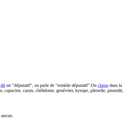
n
dit
un "dépuratif", on parle de "remède dépuratif".On
classe
dans la
, capucine, cassis, chélidoine, genévrier, hysope, piloselle, pissenlit,
t aucun.