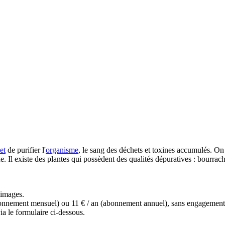
et
de purifier l'
organisme
, le sang des déchets et toxines accumulés. O
e. Il existe des plantes qui possèdent des qualités dépuratives : bourrache
s images.
(abonnement mensuel) ou 11 € / an (abonnement annuel), sans engagemen
a le formulaire ci-dessous.