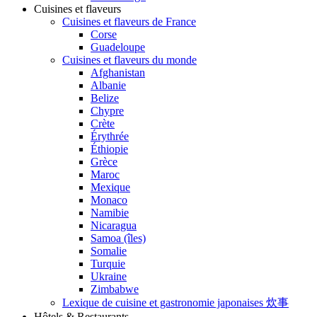
Cuisines et flaveurs
Cuisines et flaveurs de France
Corse
Guadeloupe
Cuisines et flaveurs du monde
Afghanistan
Albanie
Belize
Chypre
Crète
Érythrée
Éthiopie
Grèce
Maroc
Mexique
Monaco
Namibie
Nicaragua
Samoa (îles)
Somalie
Turquie
Ukraine
Zimbabwe
Lexique de cuisine et gastronomie japonaises 炊事
Hôtels & Restaurants