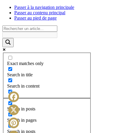
Passer à la navigation principale
Passer au contenu principal
Passer au pied de page
Exact matches only
Search in title
Search in content
Facebook
Search in posts
X
Search in pages
Search in posts
Pinterest