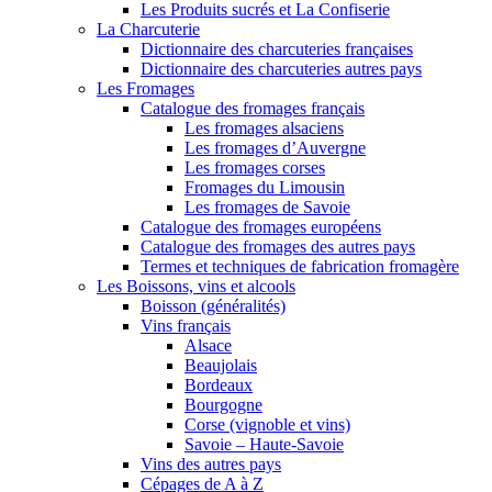
Les Produits sucrés et La Confiserie
La Charcuterie
Dictionnaire des charcuteries françaises
Dictionnaire des charcuteries autres pays
Les Fromages
Catalogue des fromages français
Les fromages alsaciens
Les fromages d’Auvergne
Les fromages corses
Fromages du Limousin
Les fromages de Savoie
Catalogue des fromages européens
Catalogue des fromages des autres pays
Termes et techniques de fabrication fromagère
Les Boissons, vins et alcools
Boisson (généralités)
Vins français
Alsace
Beaujolais
Bordeaux
Bourgogne
Corse (vignoble et vins)
Savoie – Haute-Savoie
Vins des autres pays
Cépages de A à Z