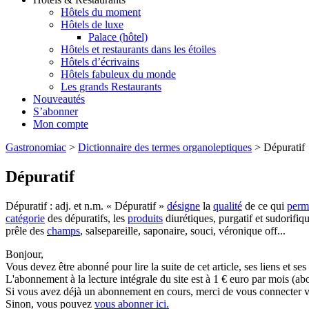
Hôtels du moment
Hôtels de luxe
Palace (hôtel)
Hôtels et restaurants dans les étoiles
Hôtels d’écrivains
Hôtels fabuleux du monde
Les grands Restaurants
Nouveautés
S’abonner
Mon compte
Gastronomiac
>
Dictionnaire des termes organoleptiques
>
Dépuratif
Dépuratif
Dépuratif : adj. et n.m. « Dépuratif »
désigne
la
qualité
de ce qui
perm
catégorie
des dépuratifs, les
produits
diurétiques, purgatif et sudorifiqu
prêle des
champs
, salsepareille, saponaire, souci, véronique off...
Bonjour,
Vous devez être abonné pour lire la suite de cet article, ses liens et se
L'abonnement à la lecture intégrale du site est à 1 € euro par mois 
Si vous avez déjà un abonnement en cours, merci de vous connecter vi
Sinon, vous pouvez
vous abonner ici.