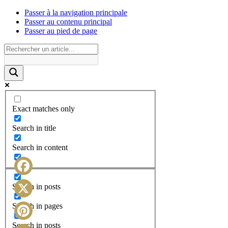
Passer à la navigation principale
Passer au contenu principal
Passer au pied de page
Exact matches only
Search in title
Search in content
Facebook
Search in posts
X
Search in pages
Search in posts
Pinterest