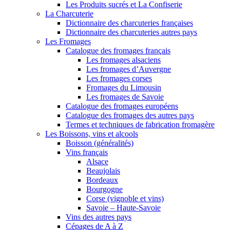
Les Produits sucrés et La Confiserie
La Charcuterie
Dictionnaire des charcuteries françaises
Dictionnaire des charcuteries autres pays
Les Fromages
Catalogue des fromages français
Les fromages alsaciens
Les fromages d’Auvergne
Les fromages corses
Fromages du Limousin
Les fromages de Savoie
Catalogue des fromages européens
Catalogue des fromages des autres pays
Termes et techniques de fabrication fromagère
Les Boissons, vins et alcools
Boisson (généralités)
Vins français
Alsace
Beaujolais
Bordeaux
Bourgogne
Corse (vignoble et vins)
Savoie – Haute-Savoie
Vins des autres pays
Cépages de A à Z