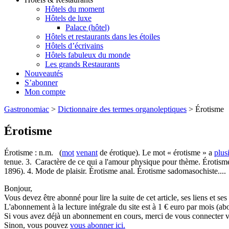
Hôtels du moment
Hôtels de luxe
Palace (hôtel)
Hôtels et restaurants dans les étoiles
Hôtels d’écrivains
Hôtels fabuleux du monde
Les grands Restaurants
Nouveautés
S’abonner
Mon compte
Gastronomiac
>
Dictionnaire des termes organoleptiques
>
Érotisme
Érotisme
Érotisme : n.m. (
mot
venant
de érotique). Le mot « érotisme » a
plus
tenue. 3. Caractère de ce qui a l'amour physique pour thème. Érotisme
1896). 4. Mode de plaisir. Érotisme anal. Érotisme sadomasochiste....
Bonjour,
Vous devez être abonné pour lire la suite de cet article, ses liens et se
L'abonnement à la lecture intégrale du site est à 1 € euro par mois 
Si vous avez déjà un abonnement en cours, merci de vous connecter vi
Sinon, vous pouvez
vous abonner ici.