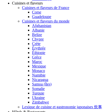
Cuisines et flaveurs
Cuisines et flaveurs de France
Corse
Guadeloupe
Cuisines et flaveurs du monde
Afghanistan
Albanie
Belize
Chypre
Crète
Érythrée
Éthiopie
Grèce
Maroc
Mexique
Monaco
Namibie
Nicaragua
Samoa (îles)
Somalie
Turquie
Ukraine
Zimbabwe
Lexique de cuisine et gastronomie japonaises 炊事
Hôtels & Restaurants