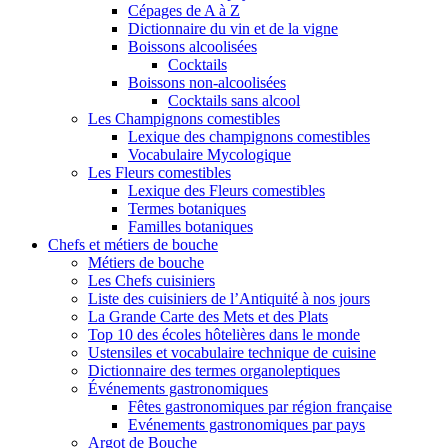
Cépages de A à Z
Dictionnaire du vin et de la vigne
Boissons alcoolisées
Cocktails
Boissons non-alcoolisées
Cocktails sans alcool
Les Champignons comestibles
Lexique des champignons comestibles
Vocabulaire Mycologique
Les Fleurs comestibles
Lexique des Fleurs comestibles
Termes botaniques
Familles botaniques
Chefs et métiers de bouche
Métiers de bouche
Les Chefs cuisiniers
Liste des cuisiniers de l’Antiquité à nos jours
La Grande Carte des Mets et des Plats
Top 10 des écoles hôtelières dans le monde
Ustensiles et vocabulaire technique de cuisine
Dictionnaire des termes organoleptiques
Événements gastronomiques
Fêtes gastronomiques par région française
Evénements gastronomiques par pays
Argot de Bouche