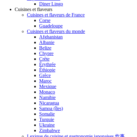
Diner Lingo
Cuisines et flaveurs
Cuisines et flaveurs de France
Corse
Guadeloupe
Cuisines et flaveurs du monde
Afghanistan
Albanie
Belize
Chypre
Crète
Érythrée
Éthiopie
Grèce
Maroc
Mexique
Monaco
Namibie
Nicaragua
Samoa (îles)
Somalie
Turquie
Ukraine
Zimbabwe
Lexique de cuisine et gastronomie japonaises 炊事