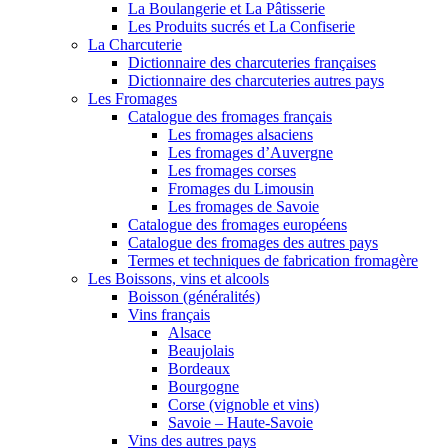
La Boulangerie et La Pâtisserie
Les Produits sucrés et La Confiserie
La Charcuterie
Dictionnaire des charcuteries françaises
Dictionnaire des charcuteries autres pays
Les Fromages
Catalogue des fromages français
Les fromages alsaciens
Les fromages d’Auvergne
Les fromages corses
Fromages du Limousin
Les fromages de Savoie
Catalogue des fromages européens
Catalogue des fromages des autres pays
Termes et techniques de fabrication fromagère
Les Boissons, vins et alcools
Boisson (généralités)
Vins français
Alsace
Beaujolais
Bordeaux
Bourgogne
Corse (vignoble et vins)
Savoie – Haute-Savoie
Vins des autres pays