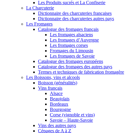
Les Produits sucrés et La Confiserie
La Charcuterie
Dictionnaire des charcuteries françaises
Dictionnaire des charcuteries autres pays
Les Fromages
Catalogue des fromages français
Les fromages alsaciens
Les fromages d’Auvergne
Les fromages corses
Fromages du Limousin
Les fromages de Savoie
Catalogue des fromages européens
Catalogue des fromages des autres pays
Termes et techniques de fabrication fromagère
Les Boissons, vins et alcools
Boisson (généralités)
Vins français
Alsace
Beaujolais
Bordeaux
Bourgogne
Corse (vignoble et vins)
Savoie – Haute-Savoie
Vins des autres pays
Cépages de A à Z