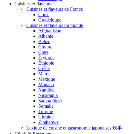
Cuisines et flaveurs
Cuisines et flaveurs de France
Corse
Guadeloupe
Cuisines et flaveurs du monde
Afghanistan
Albanie
Belize
Chypre
Crète
Érythrée
Éthiopie
Grèce
Maroc
Mexique
Monaco
Namibie
Nicaragua
Samoa (îles)
Somalie
Turquie
Ukraine
Zimbabwe
Lexique de cuisine et gastronomie japonaises 炊事
Hôtels & Restaurants