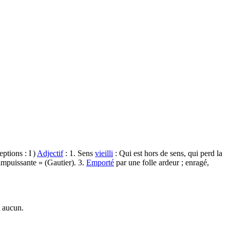
ptions : I )
Adjectif
: 1. Sens
vieilli
: Qui est hors de sens, qui perd la
impuissante » (Gautier). 3.
Emporté
par une folle ardeur ; enragé,
t aucun.