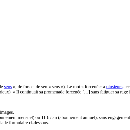
de
sens
», de fors et de sen « sens »). Le mot « forcené » a
plusieurs
acce
rieux). « Il continuait sa promenade forcenée […] sans fatiguer sa rage 
s images.
(abonnement mensuel) ou 11 € / an (abonnement annuel), sans engagemen
a le formulaire ci-dessous.