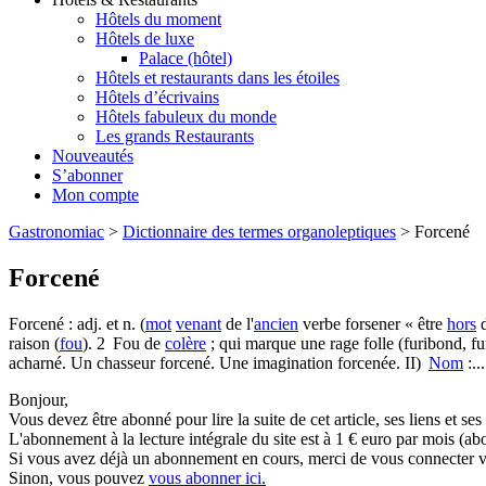
Hôtels du moment
Hôtels de luxe
Palace (hôtel)
Hôtels et restaurants dans les étoiles
Hôtels d’écrivains
Hôtels fabuleux du monde
Les grands Restaurants
Nouveautés
S’abonner
Mon compte
Gastronomiac
>
Dictionnaire des termes organoleptiques
>
Forcené
Forcené
Forcené : adj. et n. (
mot
venant
de l'
ancien
verbe forsener « être
hors
raison (
fou
). 2 Fou de
colère
; qui marque une rage folle (furibond, fu
acharné. Un chasseur forcené. Une imagination forcenée. II)
Nom
:...
Bonjour,
Vous devez être abonné pour lire la suite de cet article, ses liens et se
L'abonnement à la lecture intégrale du site est à 1 € euro par mois 
Si vous avez déjà un abonnement en cours, merci de vous connecter vi
Sinon, vous pouvez
vous abonner ici.