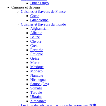
Diner Lingo
Cuisines et flaveurs
Cuisines et flaveurs de France
Corse
Guadeloupe
Cuisines et flaveurs du monde
Afghanistan
Albanie
Belize
Chypre
Crète
Érythrée
Éthiopie
Grèce
Maroc
Mexique
Monaco
Namibie
Nicaragua
Samoa (îles)
Somalie
Turquie
Ukraine
Zimbabwe
Lexique de cuisine et gastronomie japonaises 炊事