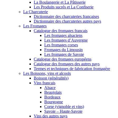
La Boulangerie et La Pâtisserie
Les Produits sucrés et La Confiserie
La Charcuterie
Dictionnaire des charcuteries françaises
Dictionnaire des charcuteries autres pays
Les Fromages
Catalogue des fromages français
Les fromages alsaciens
Les fromages d’Auvergne
Les fromages corses
Fromages du Limousin
Les fromages de Savoie
Catalogue des fromages européens
Catalogue des fromages des autres pays
Termes et techniques de fabrication fromagère
Les Boissons, vins et alcools
Boisson (généralités)
Vins français
Alsace
Beaujolais
Bordeaux
Bourgogne
Corse (vignoble et vins)
Savoie – Haute-Savoie
Vins des autres pays