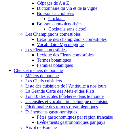
Cépages de A à Z
Dictionnaire du vin et de la vigne
Boissons alcoolisées
Cocktails
Boissons non-alcoolisées
Cocktails sans alcool
Les Champignons comestibles
Lexique des champignons comestibles
Vocabulaire Mycologique
Les Fleurs comestibles
Lexique des Fleurs comestibles
Termes botaniques
Familles botaniques
Chefs et métiers de bouche
Métiers de bouche
Les Chefs cuisiniers
Liste des cuisiniers de l’Antiquité à nos jours
La Grande Carte des Mets et des Plats
Top 10 des écoles hôtelières dans le monde
Ustensiles et vocabulaire technique de cuisine
Dictionnaire des termes organoleptiques
Événements gastronomiques
Fêtes gastronomiques par région française
Evénements gastronomiques par pays
Argot de Bouche