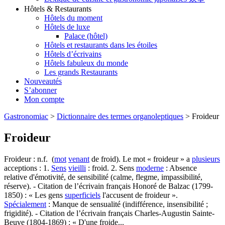
Hôtels & Restaurants
Hôtels du moment
Hôtels de luxe
Palace (hôtel)
Hôtels et restaurants dans les étoiles
Hôtels d’écrivains
Hôtels fabuleux du monde
Les grands Restaurants
Nouveautés
S’abonner
Mon compte
Gastronomiac
>
Dictionnaire des termes organoleptiques
>
Froideur
Froideur
Froideur : n.f. (
mot
venant
de froid). Le mot « froideur » a
plusieurs
acceptions : 1.
Sens
vieilli
: froid. 2. Sens
moderne
: Absence
relative d'émotivité, de sensibilité (calme, flegme, impassibilité,
réserve). - Citation de l’écrivain français Honoré de Balzac (1799-
1850) : « Les gens
superficiels
l'accusent de froideur ».
Spécialement
: Manque de sensualité (indifférence, insensibilité ;
frigidité). - Citation de l’écrivain français Charles-Augustin Sainte-
Beuve (1804-1869) : « D'une froide...