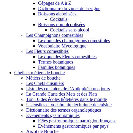
Cépages de A à Z
Dictionnaire du vin et de la vigne
Boissons alcoolisées
Cocktails
Boissons non-alcoolisées
Cocktails sans alcool
Les Champignons comestibles
Lexique des champignons comestibles
Vocabulaire Mycologique
Les Fleurs comestibles
Lexique des Fleurs comestibles
Termes botaniques
Familles botaniques
Chefs et métiers de bouche
Métiers de bouche
Les Chefs cuisiniers
Liste des cuisiniers de l’Antiquité à nos jours
La Grande Carte des Mets et des Plats
Top 10 des écoles hôtelières dans le monde
Ustensiles et vocabulaire technique de cuisine
Dictionnaire des termes organoleptiques
Événements gastronomiques
Fêtes gastronomiques par région française
Evénements gastronomiques par pays
Argot de Bouche