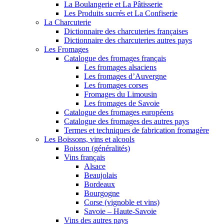
La Boulangerie et La Pâtisserie
Les Produits sucrés et La Confiserie
La Charcuterie
Dictionnaire des charcuteries françaises
Dictionnaire des charcuteries autres pays
Les Fromages
Catalogue des fromages français
Les fromages alsaciens
Les fromages d’Auvergne
Les fromages corses
Fromages du Limousin
Les fromages de Savoie
Catalogue des fromages européens
Catalogue des fromages des autres pays
Termes et techniques de fabrication fromagère
Les Boissons, vins et alcools
Boisson (généralités)
Vins français
Alsace
Beaujolais
Bordeaux
Bourgogne
Corse (vignoble et vins)
Savoie – Haute-Savoie
Vins des autres pays