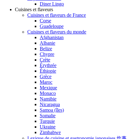
Diner Lingo
Cuisines et flaveurs
Cuisines et flaveurs de France
Corse
Guadeloupe
Cuisines et flaveurs du monde
Afghanistan
Albanie
Belize
Chypre
Crète
Érythrée
Éthiopie
Grèce
Maroc
Mexique
Monaco
Namibie
Nicaragua
Samoa (îles)
Somalie
Turquie
Ukraine
Zimbabwe
Lexique de cuisine et gastronomie japonaises 炊事