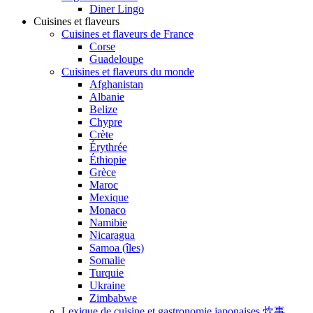
Diner Lingo
Cuisines et flaveurs
Cuisines et flaveurs de France
Corse
Guadeloupe
Cuisines et flaveurs du monde
Afghanistan
Albanie
Belize
Chypre
Crète
Érythrée
Éthiopie
Grèce
Maroc
Mexique
Monaco
Namibie
Nicaragua
Samoa (îles)
Somalie
Turquie
Ukraine
Zimbabwe
Lexique de cuisine et gastronomie japonaises 炊事