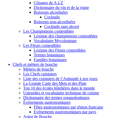
Cépages de A à Z
Dictionnaire du vin et de la vigne
Boissons alcoolisées
Cocktails
Boissons non-alcoolisées
Cocktails sans alcool
Les Champignons comestibles
Lexique des champignons comestibles
Vocabulaire Mycologique
Les Fleurs comestibles
Lexique des Fleurs comestibles
Termes botaniques
Familles botaniques
Chefs et métiers de bouche
Métiers de bouche
Les Chefs cuisiniers
Liste des cuisiniers de l’Antiquité à nos jours
La Grande Carte des Mets et des Plats
Top 10 des écoles hôtelières dans le monde
Ustensiles et vocabulaire technique de cuisine
Dictionnaire des termes organoleptiques
Événements gastronomiques
Fêtes gastronomiques par région française
Evénements gastronomiques par pays
Argot de Bouche