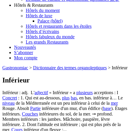
Hôtels & Restaurants
Hôtels du moment
Hôtels de luxe
Palace (hôtel)
Hôtels et restaurants dans les étoiles
Hôtels d’écrivains
Hôtels fabuleux du monde
Les grands Restaurants
Nouveautés
S’abonner
Mon compte
Gastronomiac
>
Dictionnaire des termes organoleptiques
>
Inférieur
Inférieur
Inférieur : adj. L'
adjectif
« Inférieur » a
plusieurs
acceptions : I
Concret
: 1. Qui est au-dessous,
plus
bas
, en bas. inférieur à… Le
niveau
de la Méditerranée est un peu inférieur à celui de la
mer
Rouge. Absolt
Partie
inférieure d'un mur, d'un édifice (
base
). Étages
inférieurs.
Couches
inférieures du sol, de la mer. ➙ profond.
Membres inférieurs : les jambes. Mâchoire, paupière, lèvre
inférieure. 2. Dont l'altitude est inférieure ; qui est plus près de la
mer.
Cours
inférieur d'un fleuve ;...