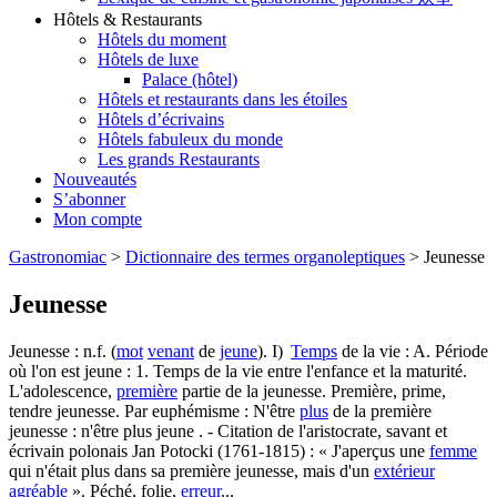
Hôtels & Restaurants
Hôtels du moment
Hôtels de luxe
Palace (hôtel)
Hôtels et restaurants dans les étoiles
Hôtels d’écrivains
Hôtels fabuleux du monde
Les grands Restaurants
Nouveautés
S’abonner
Mon compte
Gastronomiac
>
Dictionnaire des termes organoleptiques
>
Jeunesse
Jeunesse
Jeunesse : n.f. (
mot
venant
de
jeune
). I)
Temps
de la vie : A. Période
où l'on est jeune : 1. Temps de la vie entre l'enfance et la maturité.
L'adolescence,
première
partie de la jeunesse. Première, prime,
tendre jeunesse. Par euphémisme : N'être
plus
de la première
jeunesse : n'être plus jeune . - Citation de l'aristocrate, savant et
écrivain polonais Jan Potocki (1761-1815) : « J'aperçus une
femme
qui n'était plus dans sa première jeunesse, mais d'un
extérieur
agréable
». Péché, folie,
erreur
...