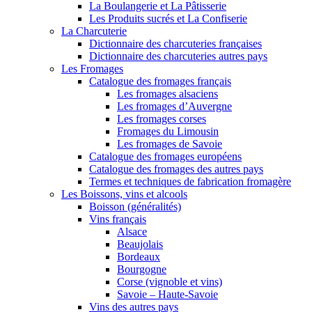
La Boulangerie et La Pâtisserie
Les Produits sucrés et La Confiserie
La Charcuterie
Dictionnaire des charcuteries françaises
Dictionnaire des charcuteries autres pays
Les Fromages
Catalogue des fromages français
Les fromages alsaciens
Les fromages d’Auvergne
Les fromages corses
Fromages du Limousin
Les fromages de Savoie
Catalogue des fromages européens
Catalogue des fromages des autres pays
Termes et techniques de fabrication fromagère
Les Boissons, vins et alcools
Boisson (généralités)
Vins français
Alsace
Beaujolais
Bordeaux
Bourgogne
Corse (vignoble et vins)
Savoie – Haute-Savoie
Vins des autres pays