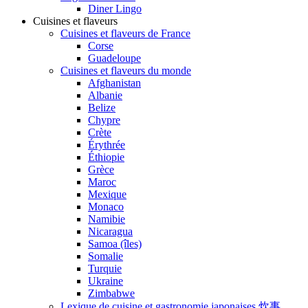
Diner Lingo
Cuisines et flaveurs
Cuisines et flaveurs de France
Corse
Guadeloupe
Cuisines et flaveurs du monde
Afghanistan
Albanie
Belize
Chypre
Crète
Érythrée
Éthiopie
Grèce
Maroc
Mexique
Monaco
Namibie
Nicaragua
Samoa (îles)
Somalie
Turquie
Ukraine
Zimbabwe
Lexique de cuisine et gastronomie japonaises 炊事