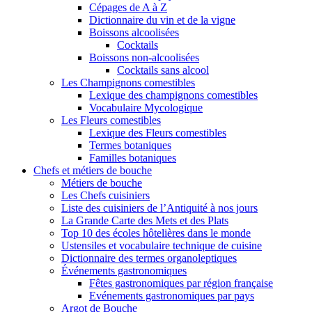
Cépages de A à Z
Dictionnaire du vin et de la vigne
Boissons alcoolisées
Cocktails
Boissons non-alcoolisées
Cocktails sans alcool
Les Champignons comestibles
Lexique des champignons comestibles
Vocabulaire Mycologique
Les Fleurs comestibles
Lexique des Fleurs comestibles
Termes botaniques
Familles botaniques
Chefs et métiers de bouche
Métiers de bouche
Les Chefs cuisiniers
Liste des cuisiniers de l’Antiquité à nos jours
La Grande Carte des Mets et des Plats
Top 10 des écoles hôtelières dans le monde
Ustensiles et vocabulaire technique de cuisine
Dictionnaire des termes organoleptiques
Événements gastronomiques
Fêtes gastronomiques par région française
Evénements gastronomiques par pays
Argot de Bouche