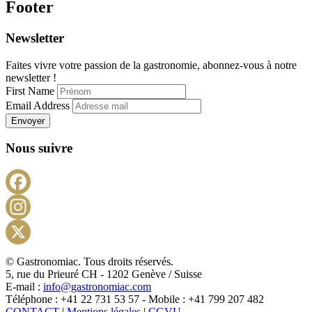
Footer
Newsletter
Faites vivre votre passion de la gastronomie, abonnez-vous à notre
newsletter !
First Name
Email Address
Envoyer
Nous suivre
Facebook
Instagram
X
© Gastronomiac. Tous droits réservés.
5, rue du Prieuré CH - 1202 Genève / Suisse
E-mail :
info@gastronomiac.com
Téléphone : +41 22 731 53 57 - Mobile : +41 799 207 482
CONTACT
|
Mentions légales
|
CGVU