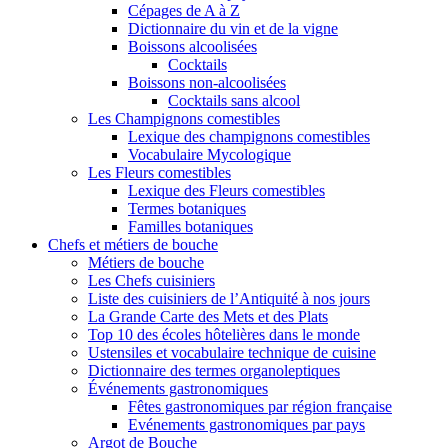
Cépages de A à Z
Dictionnaire du vin et de la vigne
Boissons alcoolisées
Cocktails
Boissons non-alcoolisées
Cocktails sans alcool
Les Champignons comestibles
Lexique des champignons comestibles
Vocabulaire Mycologique
Les Fleurs comestibles
Lexique des Fleurs comestibles
Termes botaniques
Familles botaniques
Chefs et métiers de bouche
Métiers de bouche
Les Chefs cuisiniers
Liste des cuisiniers de l’Antiquité à nos jours
La Grande Carte des Mets et des Plats
Top 10 des écoles hôtelières dans le monde
Ustensiles et vocabulaire technique de cuisine
Dictionnaire des termes organoleptiques
Événements gastronomiques
Fêtes gastronomiques par région française
Evénements gastronomiques par pays
Argot de Bouche