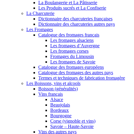
La Boulangerie et La Pâtisserie
Les Produits sucrés et La Confiserie
La Charcuterie
Dictionnaire des charcuteries françaises
Dictionnaire des charcuteries autres pays
Les Fromages
Catalogue des fromages français
Les fromages alsaciens
Les fromages d’Auvergne
Les fromages corses
Fromages du Limousin
Les fromages de Savoie
Catalogue des fromages européens
Catalogue des fromages des autres pays
Termes et techniques de fabrication fromagère
Les Boissons, vins et alcools
Boisson (généralités)
Vins français
Alsace
Beaujolais
Bordeaux
Bourgogne
Corse (vignoble et vins)
Savoie – Haute-Savoie
Vins des autres pays