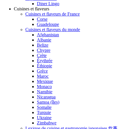
Diner Lingo
Cuisines et flaveurs
Cuisines et flaveurs de France
Corse
Guadeloupe
Cuisines et flaveurs du monde
Afghanistan
Albanie
Belize
Chypre
Crète
Érythrée
Éthiopie
Grèce
Maroc
Mexique
Monaco
Namibie
Nicaragua
Samoa (îles)
Somalie
Turquie
Ukraine
Zimbabwe
Lexique de cuisine et gastronomie japonaises 炊事