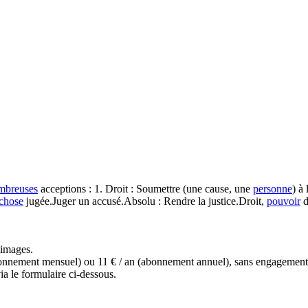
mbreuses
acceptions : 1. Droit : Soumettre (une cause, une
personne
) à
chose
jugée.Juger un accusé.Absolu : Rendre la justice.Droit,
pouvoir
d
s images.
(abonnement mensuel) ou 11 € / an (abonnement annuel), sans engagemen
a le formulaire ci-dessous.