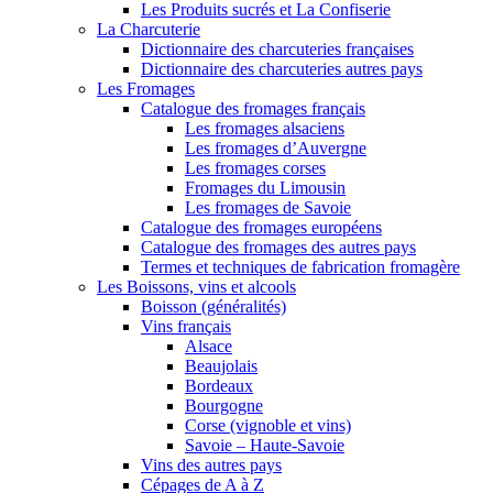
Les Produits sucrés et La Confiserie
La Charcuterie
Dictionnaire des charcuteries françaises
Dictionnaire des charcuteries autres pays
Les Fromages
Catalogue des fromages français
Les fromages alsaciens
Les fromages d’Auvergne
Les fromages corses
Fromages du Limousin
Les fromages de Savoie
Catalogue des fromages européens
Catalogue des fromages des autres pays
Termes et techniques de fabrication fromagère
Les Boissons, vins et alcools
Boisson (généralités)
Vins français
Alsace
Beaujolais
Bordeaux
Bourgogne
Corse (vignoble et vins)
Savoie – Haute-Savoie
Vins des autres pays
Cépages de A à Z