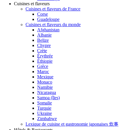
Cuisines et flaveurs
Cuisines et flaveurs de France
Corse
Guadeloupe
Cuisines et flaveurs du monde
Afghanistan
Albanie
Belize
Chypre
Crète
Érythrée
Éthiopie
Grèce
Maroc
Mexique
Monaco
Namibie
Nicaragua
Samoa (îles)
Somalie
Turquie
Ukraine
Zimbabwe
Lexique de cuisine et gastronomie japonaises 炊事
Hôtels & Restaurants