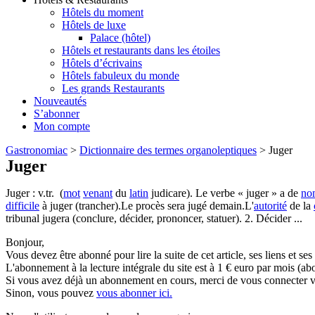
Hôtels du moment
Hôtels de luxe
Palace (hôtel)
Hôtels et restaurants dans les étoiles
Hôtels d’écrivains
Hôtels fabuleux du monde
Les grands Restaurants
Nouveautés
S’abonner
Mon compte
Gastronomiac
>
Dictionnaire des termes organoleptiques
>
Juger
Juger
Juger : v.tr. (
mot
venant
du
latin
judicare). Le verbe « juger » a de
no
difficile
à juger (trancher).Le procès sera jugé demain.L'
autorité
de la
tribunal jugera (conclure, décider, prononcer, statuer). 2. Décider ...
Bonjour,
Vous devez être abonné pour lire la suite de cet article, ses liens et se
L'abonnement à la lecture intégrale du site est à 1 € euro par mois 
Si vous avez déjà un abonnement en cours, merci de vous connecter vi
Sinon, vous pouvez
vous abonner ici.