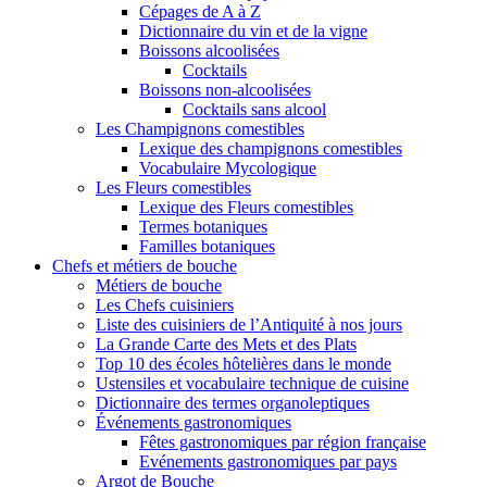
Cépages de A à Z
Dictionnaire du vin et de la vigne
Boissons alcoolisées
Cocktails
Boissons non-alcoolisées
Cocktails sans alcool
Les Champignons comestibles
Lexique des champignons comestibles
Vocabulaire Mycologique
Les Fleurs comestibles
Lexique des Fleurs comestibles
Termes botaniques
Familles botaniques
Chefs et métiers de bouche
Métiers de bouche
Les Chefs cuisiniers
Liste des cuisiniers de l’Antiquité à nos jours
La Grande Carte des Mets et des Plats
Top 10 des écoles hôtelières dans le monde
Ustensiles et vocabulaire technique de cuisine
Dictionnaire des termes organoleptiques
Événements gastronomiques
Fêtes gastronomiques par région française
Evénements gastronomiques par pays
Argot de Bouche