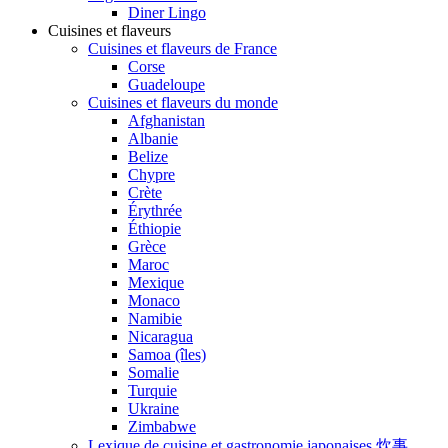
Diner Lingo
Cuisines et flaveurs
Cuisines et flaveurs de France
Corse
Guadeloupe
Cuisines et flaveurs du monde
Afghanistan
Albanie
Belize
Chypre
Crète
Érythrée
Éthiopie
Grèce
Maroc
Mexique
Monaco
Namibie
Nicaragua
Samoa (îles)
Somalie
Turquie
Ukraine
Zimbabwe
Lexique de cuisine et gastronomie japonaises 炊事