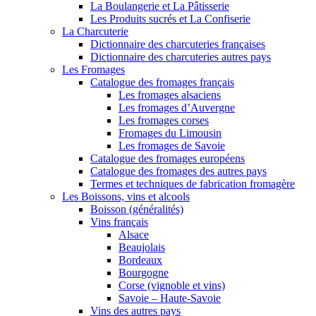
La Boulangerie et La Pâtisserie
Les Produits sucrés et La Confiserie
La Charcuterie
Dictionnaire des charcuteries françaises
Dictionnaire des charcuteries autres pays
Les Fromages
Catalogue des fromages français
Les fromages alsaciens
Les fromages d’Auvergne
Les fromages corses
Fromages du Limousin
Les fromages de Savoie
Catalogue des fromages européens
Catalogue des fromages des autres pays
Termes et techniques de fabrication fromagère
Les Boissons, vins et alcools
Boisson (généralités)
Vins français
Alsace
Beaujolais
Bordeaux
Bourgogne
Corse (vignoble et vins)
Savoie – Haute-Savoie
Vins des autres pays