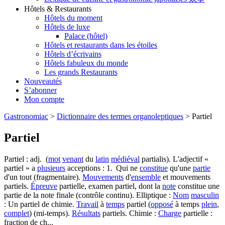
Hôtels & Restaurants
Hôtels du moment
Hôtels de luxe
Palace (hôtel)
Hôtels et restaurants dans les étoiles
Hôtels d’écrivains
Hôtels fabuleux du monde
Les grands Restaurants
Nouveautés
S’abonner
Mon compte
Gastronomiac
>
Dictionnaire des termes organoleptiques
>
Partiel
Partiel
Partiel : adj. (
mot
venant
du
latin
médiéval
partialis). L'adjectif «
partiel » a
plusieurs
acceptions : 1. Qui ne
constitue
qu'une
partie
d'un tout (fragmentaire).
Mouvements
d'
ensemble
et mouvements
partiels.
Épreuve
partielle, examen partiel, dont la
note
constitue une
partie de la note finale (contrôle continu). Elliptique :
Nom
masculin
: Un partiel de chimie.
Travail
à
temps
partiel (
opposé
à temps
plein
,
complet
) (mi-temps).
Résultats
partiels. Chimie :
Charge
partielle :
fraction de ch...