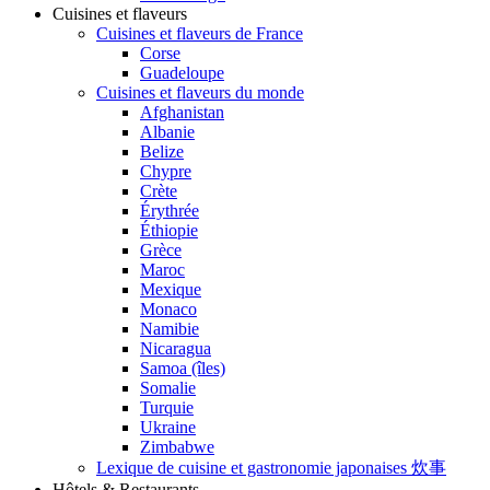
Cuisines et flaveurs
Cuisines et flaveurs de France
Corse
Guadeloupe
Cuisines et flaveurs du monde
Afghanistan
Albanie
Belize
Chypre
Crète
Érythrée
Éthiopie
Grèce
Maroc
Mexique
Monaco
Namibie
Nicaragua
Samoa (îles)
Somalie
Turquie
Ukraine
Zimbabwe
Lexique de cuisine et gastronomie japonaises 炊事
Hôtels & Restaurants