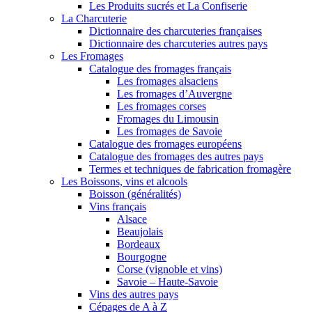
Les Produits sucrés et La Confiserie
La Charcuterie
Dictionnaire des charcuteries françaises
Dictionnaire des charcuteries autres pays
Les Fromages
Catalogue des fromages français
Les fromages alsaciens
Les fromages d’Auvergne
Les fromages corses
Fromages du Limousin
Les fromages de Savoie
Catalogue des fromages européens
Catalogue des fromages des autres pays
Termes et techniques de fabrication fromagère
Les Boissons, vins et alcools
Boisson (généralités)
Vins français
Alsace
Beaujolais
Bordeaux
Bourgogne
Corse (vignoble et vins)
Savoie – Haute-Savoie
Vins des autres pays
Cépages de A à Z