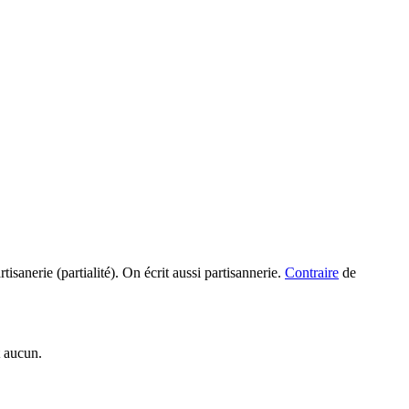
tisanerie (partialité). On écrit aussi partisannerie.
Contraire
de
t aucun.