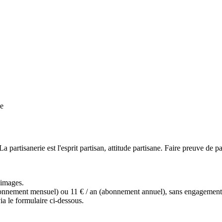
ie
 partisanerie est l'esprit partisan, attitude partisane. Faire preuve de par
s images.
(abonnement mensuel) ou 11 € / an (abonnement annuel), sans engagemen
a le formulaire ci-dessous.