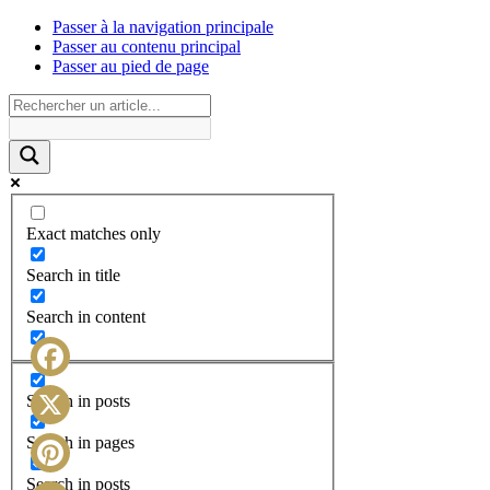
Passer à la navigation principale
Passer au contenu principal
Passer au pied de page
Exact matches only
Search in title
Search in content
Facebook
Search in posts
X
Search in pages
Search in posts
Pinterest