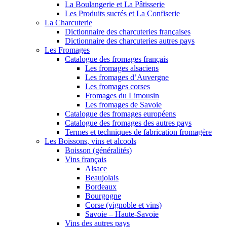
La Boulangerie et La Pâtisserie
Les Produits sucrés et La Confiserie
La Charcuterie
Dictionnaire des charcuteries françaises
Dictionnaire des charcuteries autres pays
Les Fromages
Catalogue des fromages français
Les fromages alsaciens
Les fromages d’Auvergne
Les fromages corses
Fromages du Limousin
Les fromages de Savoie
Catalogue des fromages européens
Catalogue des fromages des autres pays
Termes et techniques de fabrication fromagère
Les Boissons, vins et alcools
Boisson (généralités)
Vins français
Alsace
Beaujolais
Bordeaux
Bourgogne
Corse (vignoble et vins)
Savoie – Haute-Savoie
Vins des autres pays