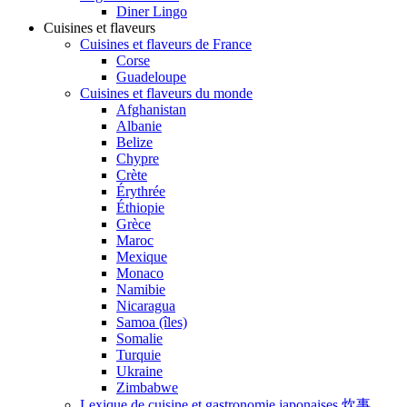
Diner Lingo
Cuisines et flaveurs
Cuisines et flaveurs de France
Corse
Guadeloupe
Cuisines et flaveurs du monde
Afghanistan
Albanie
Belize
Chypre
Crète
Érythrée
Éthiopie
Grèce
Maroc
Mexique
Monaco
Namibie
Nicaragua
Samoa (îles)
Somalie
Turquie
Ukraine
Zimbabwe
Lexique de cuisine et gastronomie japonaises 炊事