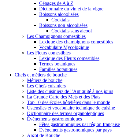
Cépages de A à Z
Dictionnaire du vin et de la vigne
Boissons alcoolisées
Cocktails
Boissons non-alcoolisées
Cocktails sans alcool
Les Champignons comestibles
Lexique des champignons comestibles
Vocabulaire Mycologique
Les Fleurs comestibles
Lexique des Fleurs comestibles
Termes botaniques
Familles botaniques
Chefs et métiers de bouche
Métiers de bouche
Les Chefs cuisiniers
Liste des cuisiniers de l’Antiquité à nos jours
La Grande Carte des Mets et des Plats
Top 10 des écoles hôtelières dans le monde
Ustensiles et vocabulaire technique de cuisine
Dictionnaire des termes organoleptiques
Événements gastronomiques
Fêtes gastronomiques par région française
Evénements gastronomiques par pays
Argot de Bouche