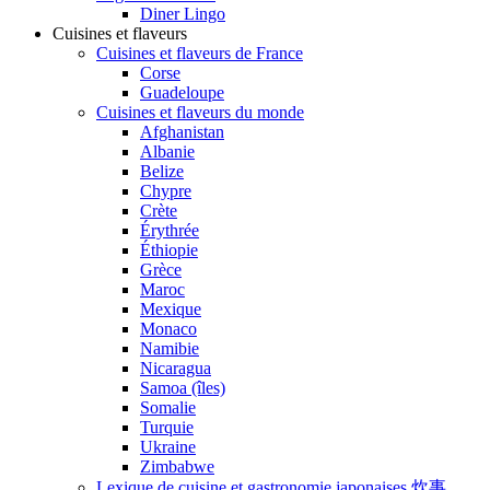
Diner Lingo
Cuisines et flaveurs
Cuisines et flaveurs de France
Corse
Guadeloupe
Cuisines et flaveurs du monde
Afghanistan
Albanie
Belize
Chypre
Crète
Érythrée
Éthiopie
Grèce
Maroc
Mexique
Monaco
Namibie
Nicaragua
Samoa (îles)
Somalie
Turquie
Ukraine
Zimbabwe
Lexique de cuisine et gastronomie japonaises 炊事