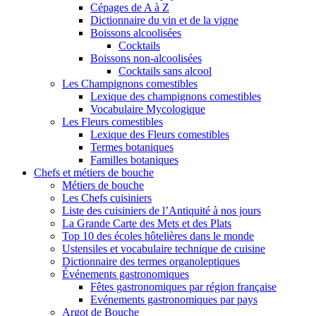
Cépages de A à Z
Dictionnaire du vin et de la vigne
Boissons alcoolisées
Cocktails
Boissons non-alcoolisées
Cocktails sans alcool
Les Champignons comestibles
Lexique des champignons comestibles
Vocabulaire Mycologique
Les Fleurs comestibles
Lexique des Fleurs comestibles
Termes botaniques
Familles botaniques
Chefs et métiers de bouche
Métiers de bouche
Les Chefs cuisiniers
Liste des cuisiniers de l’Antiquité à nos jours
La Grande Carte des Mets et des Plats
Top 10 des écoles hôtelières dans le monde
Ustensiles et vocabulaire technique de cuisine
Dictionnaire des termes organoleptiques
Événements gastronomiques
Fêtes gastronomiques par région française
Evénements gastronomiques par pays
Argot de Bouche