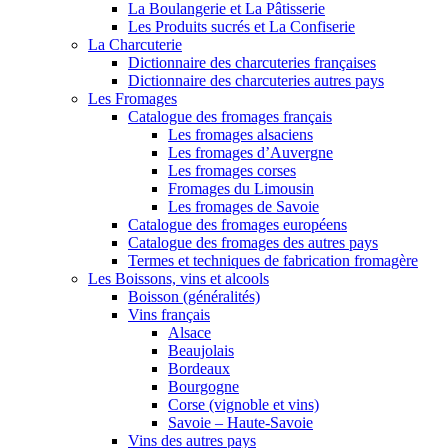
La Boulangerie et La Pâtisserie
Les Produits sucrés et La Confiserie
La Charcuterie
Dictionnaire des charcuteries françaises
Dictionnaire des charcuteries autres pays
Les Fromages
Catalogue des fromages français
Les fromages alsaciens
Les fromages d’Auvergne
Les fromages corses
Fromages du Limousin
Les fromages de Savoie
Catalogue des fromages européens
Catalogue des fromages des autres pays
Termes et techniques de fabrication fromagère
Les Boissons, vins et alcools
Boisson (généralités)
Vins français
Alsace
Beaujolais
Bordeaux
Bourgogne
Corse (vignoble et vins)
Savoie – Haute-Savoie
Vins des autres pays