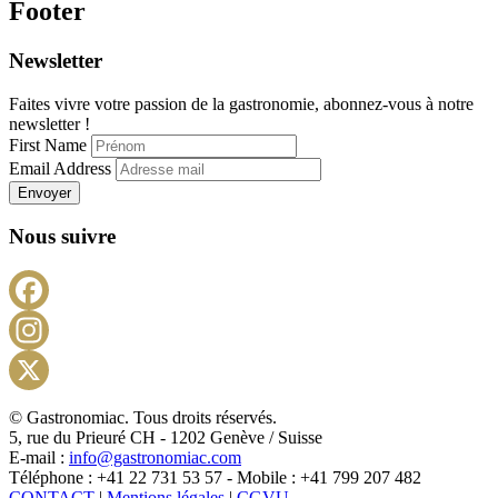
Footer
Newsletter
Faites vivre votre passion de la gastronomie, abonnez-vous à notre
newsletter !
First Name
Email Address
Envoyer
Nous suivre
Facebook
Instagram
X
© Gastronomiac. Tous droits réservés.
5, rue du Prieuré CH - 1202 Genève / Suisse
E-mail :
info@gastronomiac.com
Téléphone : +41 22 731 53 57 - Mobile : +41 799 207 482
CONTACT
|
Mentions légales
|
CGVU