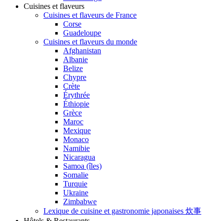
Cuisines et flaveurs
Cuisines et flaveurs de France
Corse
Guadeloupe
Cuisines et flaveurs du monde
Afghanistan
Albanie
Belize
Chypre
Crète
Érythrée
Éthiopie
Grèce
Maroc
Mexique
Monaco
Namibie
Nicaragua
Samoa (îles)
Somalie
Turquie
Ukraine
Zimbabwe
Lexique de cuisine et gastronomie japonaises 炊事
Hôtels & Restaurants