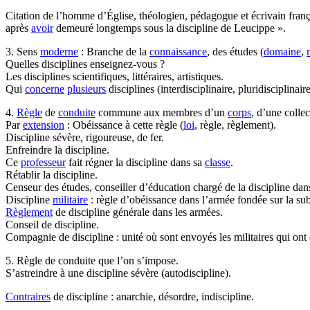
Citation de l’homme d’Église, théologien, pédagogue et écrivain fra
après
avoir
demeuré longtemps sous la discipline de Leucippe ».
3. Sens
moderne
: Branche de la
connaissance
, des études (
domaine
,
Quelles disciplines enseignez-vous ?
Les disciplines scientifiques, littéraires, artistiques.
Qui
concerne
plusieurs
disciplines (interdisciplinaire, pluridisciplinaire
4.
Règle
de
conduite
commune aux membres d’un
corps
, d’une collec
Par
extension
: Obéissance à cette règle (
loi
, règle, règlement).
Discipline sévère, rigoureuse, de fer.
Enfreindre la discipline.
Ce
professeur
fait régner la discipline dans sa
classe
.
Rétablir la discipline.
Censeur des études, conseiller d’éducation chargé de la discipline dan
Discipline
militaire
: règle d’obéissance dans l’armée fondée sur la su
Règlement
de discipline générale dans les armées.
Conseil de discipline.
Compagnie de discipline : unité où sont envoyés les militaires qui ont
5. Règle de conduite que l’on s’impose.
S’astreindre à une discipline sévère (autodiscipline).
Contraires
de discipline : anarchie, désordre, indiscipline.