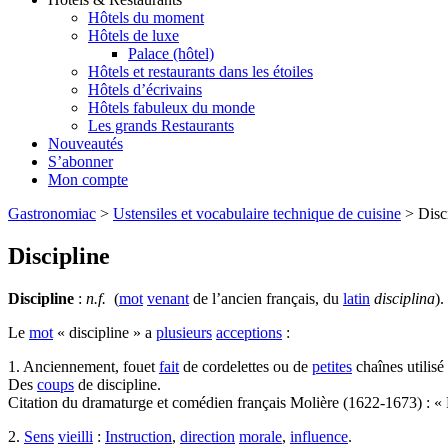
Hôtels du moment
Hôtels de luxe
Palace (hôtel)
Hôtels et restaurants dans les étoiles
Hôtels d’écrivains
Hôtels fabuleux du monde
Les grands Restaurants
Nouveautés
S’abonner
Mon compte
Gastronomiac
>
Ustensiles et vocabulaire technique de cuisine
>
Disc
Discipline
Discipline
:
n.f.
(
mot
venant
de l’ancien français, du
latin
disciplina
).
Le
mot
« discipline » a
plusieurs
acceptions
:
1. Anciennement, fouet
fait
de cordelettes ou de
petites
chaînes utilisé 
Des
coups
de discipline.
Citation du dramaturge et comédien français Molière (1622-1673) : « L
2.
Sens
vieilli
:
Instruction
,
direction
morale
,
influence
.