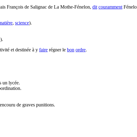
nçais François de Salignac de La Mothe-Fénelon,
dit
couramment
Fénelon
matière
,
science
).
).
tivité et destinée à y
faire
régner le
bon
ordre
.
s un lycée.
bordination.
 encouru de graves punitions.