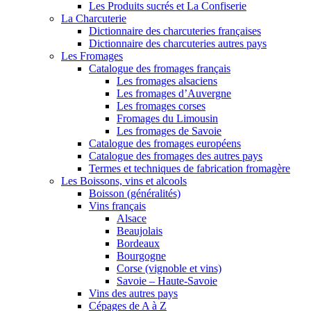
Les Produits sucrés et La Confiserie
La Charcuterie
Dictionnaire des charcuteries françaises
Dictionnaire des charcuteries autres pays
Les Fromages
Catalogue des fromages français
Les fromages alsaciens
Les fromages d’Auvergne
Les fromages corses
Fromages du Limousin
Les fromages de Savoie
Catalogue des fromages européens
Catalogue des fromages des autres pays
Termes et techniques de fabrication fromagère
Les Boissons, vins et alcools
Boisson (généralités)
Vins français
Alsace
Beaujolais
Bordeaux
Bourgogne
Corse (vignoble et vins)
Savoie – Haute-Savoie
Vins des autres pays
Cépages de A à Z