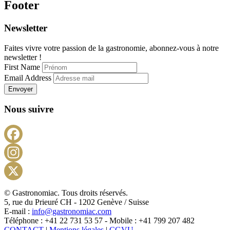
Footer
Newsletter
Faites vivre votre passion de la gastronomie, abonnez-vous à notre
newsletter !
First Name
Email Address
Envoyer
Nous suivre
Facebook
Instagram
X
© Gastronomiac. Tous droits réservés.
5, rue du Prieuré CH - 1202 Genève / Suisse
E-mail :
info@gastronomiac.com
Téléphone : +41 22 731 53 57 - Mobile : +41 799 207 482
CONTACT
|
Mentions légales
|
CGVU