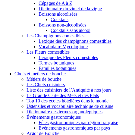
Cépages de A à Z
Dictionnaire du vin et de la vigne
Boissons alcoolisées
Cocktails
Boissons non-alcoolisées
Cocktails sans alcool
Les Champignons comestibles
Lexique des champignons comestibles
Vocabulaire Mycologique
Les Fleurs comestibles
Lexique des Fleurs comestibles
Termes botaniques
Familles botaniques
Chefs et métiers de bouche
Métiers de bouche
Les Chefs cuisiniers
Liste des cuisiniers de l’Antiquité à nos jours
La Grande Carte des Mets et des Plats
Top 10 des écoles hôtelières dans le monde
Ustensiles et vocabulaire technique de cuisine
Dictionnaire des termes organoleptiques
Événements gastronomiques
Fêtes gastronomiques par région française
Evénements gastronomiques par pays
Argot de Bouche