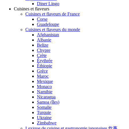
Diner Lingo
Cuisines et flaveurs
Cuisines et flaveurs de France
Corse
Guadeloupe
Cuisines et flaveurs du monde
Afghanistan
Albanie
Belize
Chypre
Crète
Érythrée
Éthiopie
Grèce
Maroc
Mexique
Monaco
Namibie
Nicaragua
Samoa (îles)
Somalie
Turquie
Ukraine
Zimbabwe
Lexique de cuisine et gastronomie japonaises 炊事