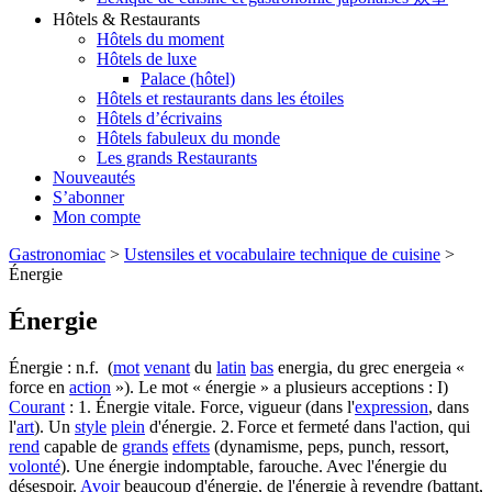
Hôtels & Restaurants
Hôtels du moment
Hôtels de luxe
Palace (hôtel)
Hôtels et restaurants dans les étoiles
Hôtels d’écrivains
Hôtels fabuleux du monde
Les grands Restaurants
Nouveautés
S’abonner
Mon compte
Gastronomiac
>
Ustensiles et vocabulaire technique de cuisine
>
Énergie
Énergie
Énergie : n.f. (
mot
venant
du
latin
bas
energia, du grec energeia «
force en
action
»). Le mot « énergie » a plusieurs acceptions : I)
Courant
: 1. Énergie vitale. Force, vigueur (dans l'
expression
, dans
l'
art
). Un
style
plein
d'énergie. 2. Force et fermeté dans l'action, qui
rend
capable de
grands
effets
(dynamisme, peps, punch, ressort,
volonté
). Une énergie indomptable, farouche. Avec l'énergie du
désespoir.
Avoir
beaucoup d'énergie, de l'énergie à revendre (battant,