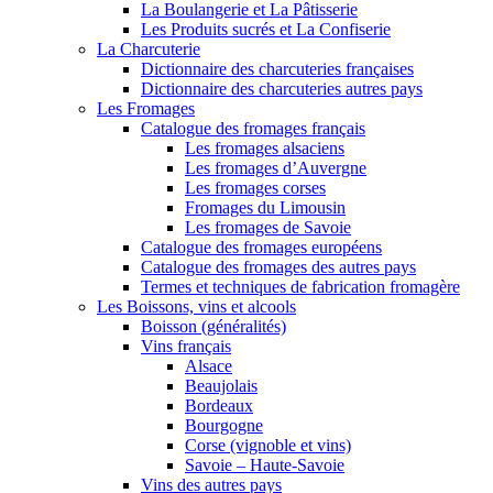
La Boulangerie et La Pâtisserie
Les Produits sucrés et La Confiserie
La Charcuterie
Dictionnaire des charcuteries françaises
Dictionnaire des charcuteries autres pays
Les Fromages
Catalogue des fromages français
Les fromages alsaciens
Les fromages d’Auvergne
Les fromages corses
Fromages du Limousin
Les fromages de Savoie
Catalogue des fromages européens
Catalogue des fromages des autres pays
Termes et techniques de fabrication fromagère
Les Boissons, vins et alcools
Boisson (généralités)
Vins français
Alsace
Beaujolais
Bordeaux
Bourgogne
Corse (vignoble et vins)
Savoie – Haute-Savoie
Vins des autres pays