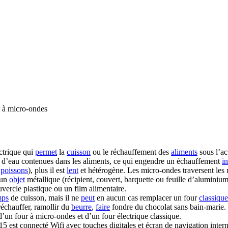
 à micro-ondes
ctrique qui
permet
la
cuisson
ou le réchauffement des
aliments
sous l’ac
d’eau contenues dans les aliments, ce qui engendre un échauffement
i
,
poissons
), plus il est
lent
et hétérogène. Les micro-ondes traversent le
cun
objet
métallique (récipient, couvert, barquette ou feuille d’aluminium
vercle plastique ou un film alimentaire.
mps
de cuisson, mais il ne
peut
en aucun cas remplacer un four
classique
réchauffer, ramollir du
beurre
,
faire
fondre du chocolat sans bain-marie.
d’un four à micro-ondes et d’un four électrique classique.
5 est connecté Wifi avec touches digitales et écran de navigation intern