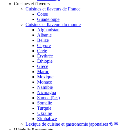
Cuisines et flaveurs
Cuisines et flaveurs de France
Corse
Guadeloupe
Cuisines et flaveurs du monde
Afghanistan
Albanie
Belize
Chypre
Crète
Érythrée
Éthiopie
Grèce
Maroc
Mexique
Monaco
Namibie
Nicaragua
Samoa (îles)
Somalie
Turquie
Ukraine
Zimbabwe
Lexique de cuisine et gastronomie japonaises 炊事
Hôtels & Restaurants