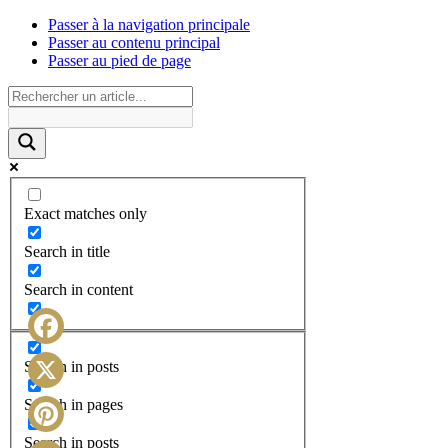
Passer à la navigation principale
Passer au contenu principal
Passer au pied de page
Exact matches only
Search in title
Search in content
Facebook
Search in posts
X
Search in pages
Search in posts
Pinterest