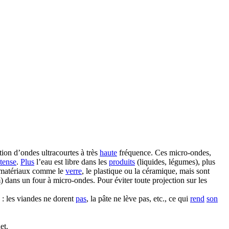
tion d’ondes ultracourtes à très
haute
fréquence. Ces micro-ondes,
ntense
.
Plus
l’eau est libre dans les
produits
(liquides, légumes), plus
s matériaux comme le
verre
, le plastique ou la céramique, mais sont
) dans un four à micro-ondes. Pour éviter toute projection sur les
: les viandes ne dorent
pas
, la pâte ne lève pas, etc., ce qui
rend
son
et.