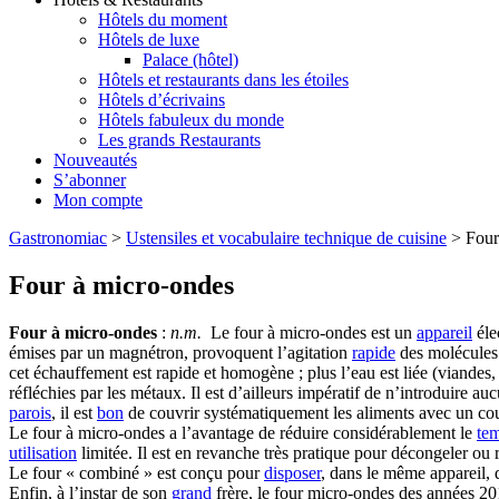
Hôtels du moment
Hôtels de luxe
Palace (hôtel)
Hôtels et restaurants dans les étoiles
Hôtels d’écrivains
Hôtels fabuleux du monde
Les grands Restaurants
Nouveautés
S’abonner
Mon compte
Gastronomiac
>
Ustensiles et vocabulaire technique de cuisine
>
Four
Four à micro-ondes
Four à micro-ondes
:
n.m.
Le four à micro-ondes est un
appareil
éle
émises par un magnétron, provoquent l’agitation
rapide
des molécules 
cet échauffement est rapide et homogène ; plus l’eau est liée (viandes
réfléchies par les métaux. Il est d’ailleurs impératif de n’introduire au
parois
, il est
bon
de couvrir systématiquement les aliments avec un cou
Le four à micro-ondes a l’avantage de réduire considérablement le
te
utilisation
limitée. Il est en revanche très pratique pour décongeler ou 
Le four « combiné » est conçu pour
disposer
, dans le même appareil, 
Enfin, à l’instar de son
grand
frère, le four micro-ondes des années 201