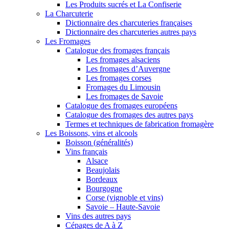
Les Produits sucrés et La Confiserie
La Charcuterie
Dictionnaire des charcuteries françaises
Dictionnaire des charcuteries autres pays
Les Fromages
Catalogue des fromages français
Les fromages alsaciens
Les fromages d’Auvergne
Les fromages corses
Fromages du Limousin
Les fromages de Savoie
Catalogue des fromages européens
Catalogue des fromages des autres pays
Termes et techniques de fabrication fromagère
Les Boissons, vins et alcools
Boisson (généralités)
Vins français
Alsace
Beaujolais
Bordeaux
Bourgogne
Corse (vignoble et vins)
Savoie – Haute-Savoie
Vins des autres pays
Cépages de A à Z