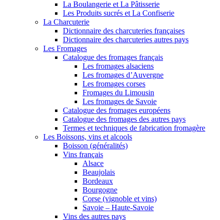
La Boulangerie et La Pâtisserie
Les Produits sucrés et La Confiserie
La Charcuterie
Dictionnaire des charcuteries françaises
Dictionnaire des charcuteries autres pays
Les Fromages
Catalogue des fromages français
Les fromages alsaciens
Les fromages d’Auvergne
Les fromages corses
Fromages du Limousin
Les fromages de Savoie
Catalogue des fromages européens
Catalogue des fromages des autres pays
Termes et techniques de fabrication fromagère
Les Boissons, vins et alcools
Boisson (généralités)
Vins français
Alsace
Beaujolais
Bordeaux
Bourgogne
Corse (vignoble et vins)
Savoie – Haute-Savoie
Vins des autres pays