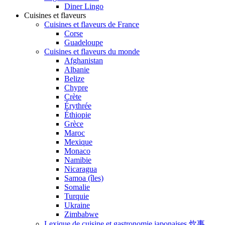
Diner Lingo
Cuisines et flaveurs
Cuisines et flaveurs de France
Corse
Guadeloupe
Cuisines et flaveurs du monde
Afghanistan
Albanie
Belize
Chypre
Crète
Érythrée
Éthiopie
Grèce
Maroc
Mexique
Monaco
Namibie
Nicaragua
Samoa (îles)
Somalie
Turquie
Ukraine
Zimbabwe
Lexique de cuisine et gastronomie japonaises 炊事