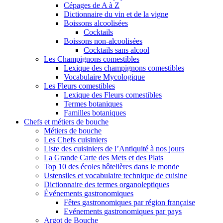
Cépages de A à Z
Dictionnaire du vin et de la vigne
Boissons alcoolisées
Cocktails
Boissons non-alcoolisées
Cocktails sans alcool
Les Champignons comestibles
Lexique des champignons comestibles
Vocabulaire Mycologique
Les Fleurs comestibles
Lexique des Fleurs comestibles
Termes botaniques
Familles botaniques
Chefs et métiers de bouche
Métiers de bouche
Les Chefs cuisiniers
Liste des cuisiniers de l’Antiquité à nos jours
La Grande Carte des Mets et des Plats
Top 10 des écoles hôtelières dans le monde
Ustensiles et vocabulaire technique de cuisine
Dictionnaire des termes organoleptiques
Événements gastronomiques
Fêtes gastronomiques par région française
Evénements gastronomiques par pays
Argot de Bouche