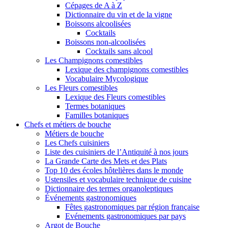
Cépages de A à Z
Dictionnaire du vin et de la vigne
Boissons alcoolisées
Cocktails
Boissons non-alcoolisées
Cocktails sans alcool
Les Champignons comestibles
Lexique des champignons comestibles
Vocabulaire Mycologique
Les Fleurs comestibles
Lexique des Fleurs comestibles
Termes botaniques
Familles botaniques
Chefs et métiers de bouche
Métiers de bouche
Les Chefs cuisiniers
Liste des cuisiniers de l’Antiquité à nos jours
La Grande Carte des Mets et des Plats
Top 10 des écoles hôtelières dans le monde
Ustensiles et vocabulaire technique de cuisine
Dictionnaire des termes organoleptiques
Événements gastronomiques
Fêtes gastronomiques par région française
Evénements gastronomiques par pays
Argot de Bouche