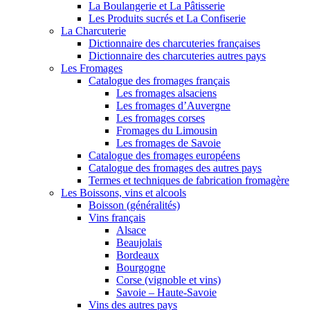
La Boulangerie et La Pâtisserie
Les Produits sucrés et La Confiserie
La Charcuterie
Dictionnaire des charcuteries françaises
Dictionnaire des charcuteries autres pays
Les Fromages
Catalogue des fromages français
Les fromages alsaciens
Les fromages d’Auvergne
Les fromages corses
Fromages du Limousin
Les fromages de Savoie
Catalogue des fromages européens
Catalogue des fromages des autres pays
Termes et techniques de fabrication fromagère
Les Boissons, vins et alcools
Boisson (généralités)
Vins français
Alsace
Beaujolais
Bordeaux
Bourgogne
Corse (vignoble et vins)
Savoie – Haute-Savoie
Vins des autres pays