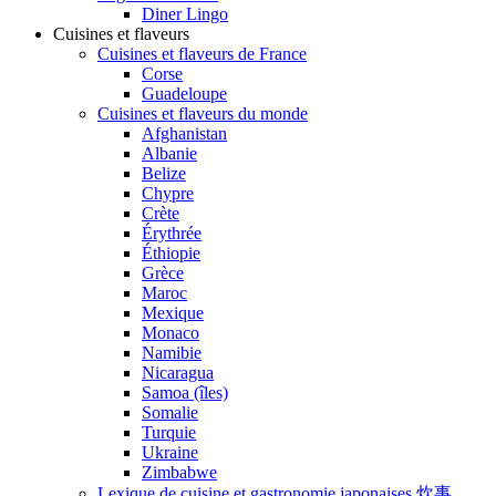
Diner Lingo
Cuisines et flaveurs
Cuisines et flaveurs de France
Corse
Guadeloupe
Cuisines et flaveurs du monde
Afghanistan
Albanie
Belize
Chypre
Crète
Érythrée
Éthiopie
Grèce
Maroc
Mexique
Monaco
Namibie
Nicaragua
Samoa (îles)
Somalie
Turquie
Ukraine
Zimbabwe
Lexique de cuisine et gastronomie japonaises 炊事