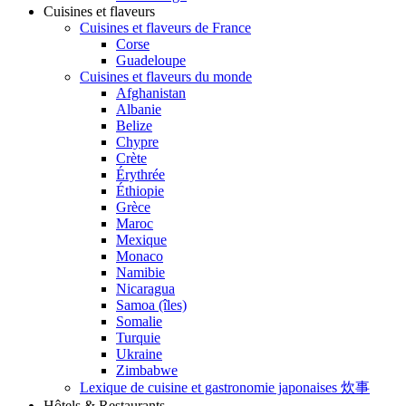
Cuisines et flaveurs
Cuisines et flaveurs de France
Corse
Guadeloupe
Cuisines et flaveurs du monde
Afghanistan
Albanie
Belize
Chypre
Crète
Érythrée
Éthiopie
Grèce
Maroc
Mexique
Monaco
Namibie
Nicaragua
Samoa (îles)
Somalie
Turquie
Ukraine
Zimbabwe
Lexique de cuisine et gastronomie japonaises 炊事
Hôtels & Restaurants