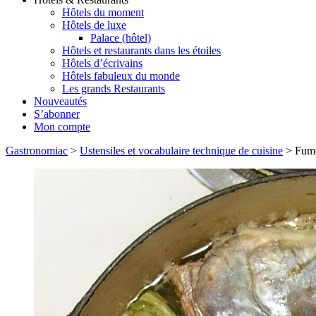
Hôtels du moment
Hôtels de luxe
Palace (hôtel)
Hôtels et restaurants dans les étoiles
Hôtels d’écrivains
Hôtels fabuleux du monde
Les grands Restaurants
Nouveautés
S’abonner
Mon compte
Gastronomiac
>
Ustensiles et vocabulaire technique de cuisine
>
Fume