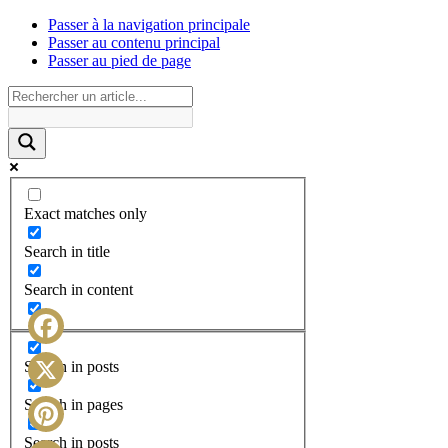
Passer à la navigation principale
Passer au contenu principal
Passer au pied de page
Exact matches only
Search in title
Search in content
Facebook
Search in posts
X
Search in pages
Search in posts
Pinterest