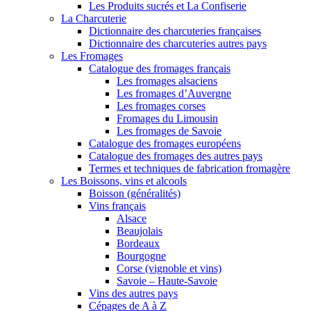
Les Produits sucrés et La Confiserie
La Charcuterie
Dictionnaire des charcuteries françaises
Dictionnaire des charcuteries autres pays
Les Fromages
Catalogue des fromages français
Les fromages alsaciens
Les fromages d’Auvergne
Les fromages corses
Fromages du Limousin
Les fromages de Savoie
Catalogue des fromages européens
Catalogue des fromages des autres pays
Termes et techniques de fabrication fromagère
Les Boissons, vins et alcools
Boisson (généralités)
Vins français
Alsace
Beaujolais
Bordeaux
Bourgogne
Corse (vignoble et vins)
Savoie – Haute-Savoie
Vins des autres pays
Cépages de A à Z