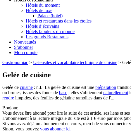
Hôtels du moment
Hôtels de luxe
Palace (hôtel)
Hôtels et restaurants dans les étoiles
Hôtels d’écrivains
Hôtels fabuleux du monde
Les grands Restaurants
Nouveautés
S’abonner
Mon compte
Gastronomiac
>
Ustensiles et vocabulaire technique de cuisine
>
Gelé
Gelée de cuisine
Gelée de
cuisine
: n.f. La gelée de cuisine est une
préparation
transluc
ou brunes, issues des fonds de
base
; elles s'obtiennent
naturellement
l
rendre
limpides, des feuilles de gélatine ramollies dans de l'...
Bonjour,
Vous devez être abonné pour lire la suite de cet article, ses liens et se
L'abonnement à la lecture intégrale du site est à 1 € euro par mois 
Si vous avez déjà un abonnement en cours, merci de vous connecter vi
Sinon, vous pouvez
vous abonner ici.