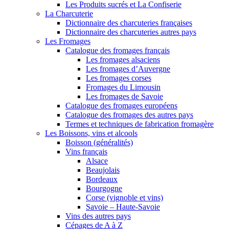
Les Produits sucrés et La Confiserie
La Charcuterie
Dictionnaire des charcuteries françaises
Dictionnaire des charcuteries autres pays
Les Fromages
Catalogue des fromages français
Les fromages alsaciens
Les fromages d’Auvergne
Les fromages corses
Fromages du Limousin
Les fromages de Savoie
Catalogue des fromages européens
Catalogue des fromages des autres pays
Termes et techniques de fabrication fromagère
Les Boissons, vins et alcools
Boisson (généralités)
Vins français
Alsace
Beaujolais
Bordeaux
Bourgogne
Corse (vignoble et vins)
Savoie – Haute-Savoie
Vins des autres pays
Cépages de A à Z