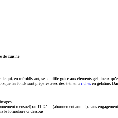
e de cuisine
ide qui, en refroidissant, se solidifie grâce aux éléments gélatineux qu'el
orsque les fonds sont préparés avec des éléments
riches
en gélatine. Da
s images.
(abonnement mensuel) ou 11 € / an (abonnement annuel), sans engagemen
a le formulaire ci-dessous.