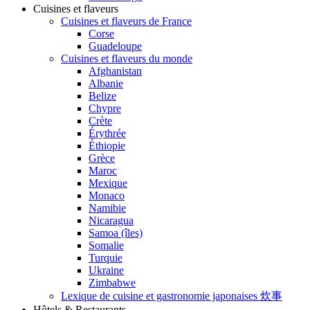
Cuisines et flaveurs
Cuisines et flaveurs de France
Corse
Guadeloupe
Cuisines et flaveurs du monde
Afghanistan
Albanie
Belize
Chypre
Crète
Érythrée
Éthiopie
Grèce
Maroc
Mexique
Monaco
Namibie
Nicaragua
Samoa (îles)
Somalie
Turquie
Ukraine
Zimbabwe
Lexique de cuisine et gastronomie japonaises 炊事
Hôtels & Restaurants