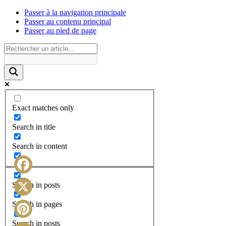
Passer à la navigation principale
Passer au contenu principal
Passer au pied de page
Exact matches only
Search in title
Search in content
Facebook
Search in posts
X
Search in pages
Search in posts
Pinterest