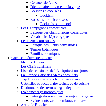
Cépages de A à Z
Dictionnaire du vin et de la vigne
Boissons alcoolisées
Cocktails
Boissons non-alcoolisées
Cocktails sans alcool
Les Champignons comestibles
Lexique des champignons comestibles
Vocabulaire Mycologique
Les Fleurs comestibles
Lexique des Fleurs comestibles
Termes botaniques
Familles botaniques
Chefs et métiers de bouche
Métiers de bouche
Les Chefs cuisiniers
Liste des cuisiniers de l’Antiquité à nos jours
La Grande Carte des Mets et des Plats
Top 10 des écoles hôtelières dans le monde
Ustensiles et vocabulaire technique de cuisine
Dictionnaire des termes organoleptiques
Événements gastronomiques
Fêtes gastronomiques par région française
Evénements gastronomiques par pays
Argot de Bouche