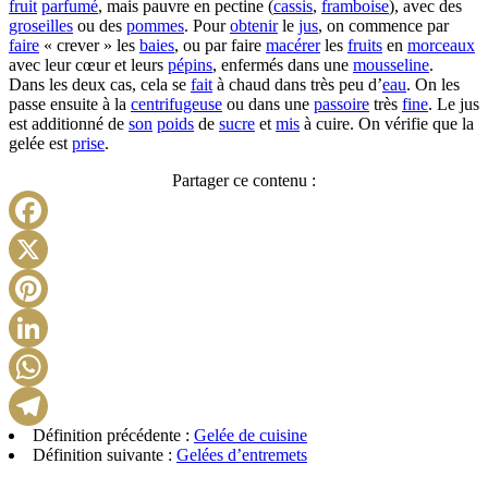
fruit
parfumé
, mais pauvre en pectine (
cassis
,
framboise
), avec des
groseilles
ou des
pommes
. Pour
obtenir
le
jus
, on commence par
faire
« crever » les
baies
, ou par faire
macérer
les
fruits
en
morceaux
avec leur cœur et leurs
pépins
, enfermés dans une
mousseline
.
Dans les deux cas, cela se
fait
à chaud dans très peu d’
eau
. On les
passe ensuite à la
centrifugeuse
ou dans une
passoire
très
fine
. Le jus
est additionné de
son
poids
de
sucre
et
mis
à cuire. On vérifie que la
gelée est
prise
.
Partager ce contenu :
Facebook
X
Pinterest
LinkedIn
WhatsApp
Définition précédente :
Gelée de cuisine
Telegram
Définition suivante :
Gelées d’entremets