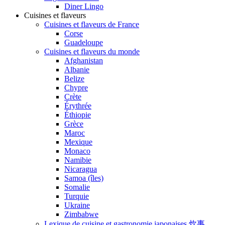
Diner Lingo
Cuisines et flaveurs
Cuisines et flaveurs de France
Corse
Guadeloupe
Cuisines et flaveurs du monde
Afghanistan
Albanie
Belize
Chypre
Crète
Érythrée
Éthiopie
Grèce
Maroc
Mexique
Monaco
Namibie
Nicaragua
Samoa (îles)
Somalie
Turquie
Ukraine
Zimbabwe
Lexique de cuisine et gastronomie japonaises 炊事