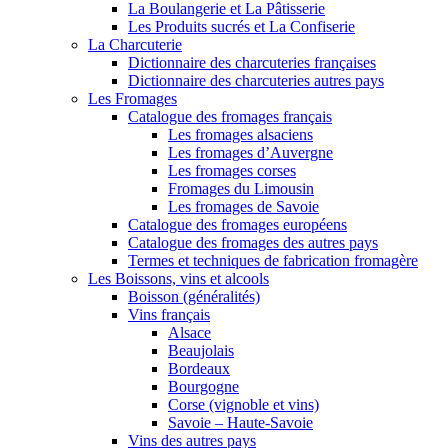
La Boulangerie et La Pâtisserie
Les Produits sucrés et La Confiserie
La Charcuterie
Dictionnaire des charcuteries françaises
Dictionnaire des charcuteries autres pays
Les Fromages
Catalogue des fromages français
Les fromages alsaciens
Les fromages d’Auvergne
Les fromages corses
Fromages du Limousin
Les fromages de Savoie
Catalogue des fromages européens
Catalogue des fromages des autres pays
Termes et techniques de fabrication fromagère
Les Boissons, vins et alcools
Boisson (généralités)
Vins français
Alsace
Beaujolais
Bordeaux
Bourgogne
Corse (vignoble et vins)
Savoie – Haute-Savoie
Vins des autres pays