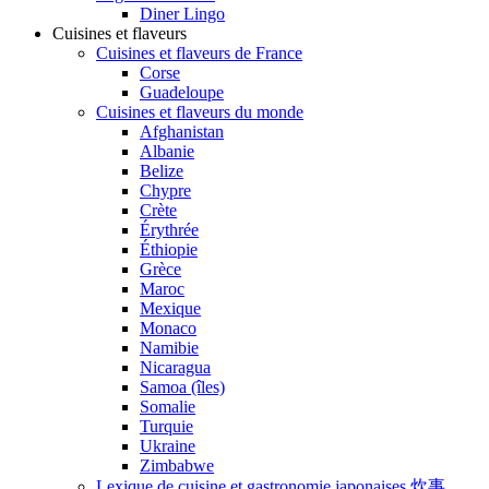
Diner Lingo
Cuisines et flaveurs
Cuisines et flaveurs de France
Corse
Guadeloupe
Cuisines et flaveurs du monde
Afghanistan
Albanie
Belize
Chypre
Crète
Érythrée
Éthiopie
Grèce
Maroc
Mexique
Monaco
Namibie
Nicaragua
Samoa (îles)
Somalie
Turquie
Ukraine
Zimbabwe
Lexique de cuisine et gastronomie japonaises 炊事