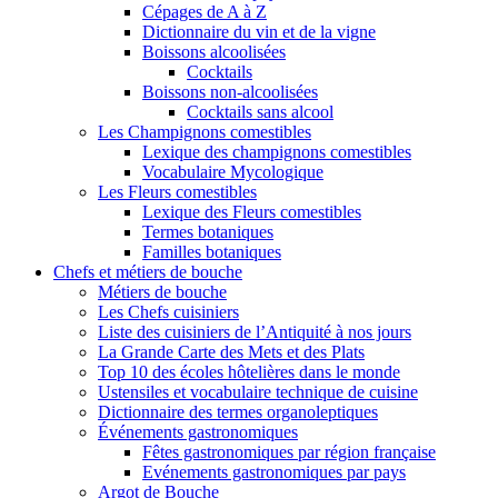
Cépages de A à Z
Dictionnaire du vin et de la vigne
Boissons alcoolisées
Cocktails
Boissons non-alcoolisées
Cocktails sans alcool
Les Champignons comestibles
Lexique des champignons comestibles
Vocabulaire Mycologique
Les Fleurs comestibles
Lexique des Fleurs comestibles
Termes botaniques
Familles botaniques
Chefs et métiers de bouche
Métiers de bouche
Les Chefs cuisiniers
Liste des cuisiniers de l’Antiquité à nos jours
La Grande Carte des Mets et des Plats
Top 10 des écoles hôtelières dans le monde
Ustensiles et vocabulaire technique de cuisine
Dictionnaire des termes organoleptiques
Événements gastronomiques
Fêtes gastronomiques par région française
Evénements gastronomiques par pays
Argot de Bouche