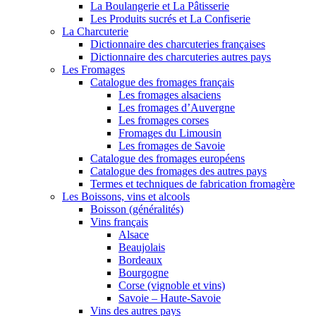
La Boulangerie et La Pâtisserie
Les Produits sucrés et La Confiserie
La Charcuterie
Dictionnaire des charcuteries françaises
Dictionnaire des charcuteries autres pays
Les Fromages
Catalogue des fromages français
Les fromages alsaciens
Les fromages d’Auvergne
Les fromages corses
Fromages du Limousin
Les fromages de Savoie
Catalogue des fromages européens
Catalogue des fromages des autres pays
Termes et techniques de fabrication fromagère
Les Boissons, vins et alcools
Boisson (généralités)
Vins français
Alsace
Beaujolais
Bordeaux
Bourgogne
Corse (vignoble et vins)
Savoie – Haute-Savoie
Vins des autres pays