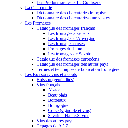
Les Produits sucrés et La Confiserie
La Charcuterie
Dictionnaire des charcuteries françaises
Dictionnaire des charcuteries autres pays
Les Fromages
Catalogue des fromages français
Les fromages alsaciens
Les fromages d’Auvergne
Les fromages corses
Fromages du Limousin
Les fromages de Savoie
Catalogue des fromages européens
Catalogue des fromages des autres pays
Termes et techniques de fabrication fromagère
Les Boissons, vins et alcools
Boisson (généralités)
Vins français
Alsace
Beaujolais
Bordeaux
Bourgogne
Corse (vignoble et vins)
Savoie – Haute-Savoie
Vins des autres pays
Cépages de A à Z