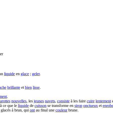
er
un
liquide
en
glace
;
geler
.
uche
brillante
et
bien
lisse
.
iment
.
arottes
nouvelles
, les
jeunes
navets
,
consiste
à les faire
cuire
lentement
e
à ce que le
liquide
de
cuisson
se transforme en
sirop
onctueux
et
enrob
 glacés à brun, qui
ont
au final une
couleur
brune.