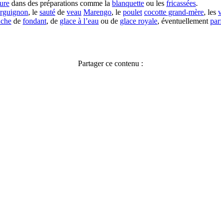
ture
dans des préparations comme la
blanquette
ou les
fricassées
.
rguignon
, le
sauté
de
veau
Marengo
, le
poulet
cocotte grand-mère
, les
uche
de
fondant
, de
glace à l’eau
ou de
glace royale
, éventuellement
pa
Partager ce contenu :
Facebook
X
Pinterest
LinkedIn
WhatsApp
Telegram