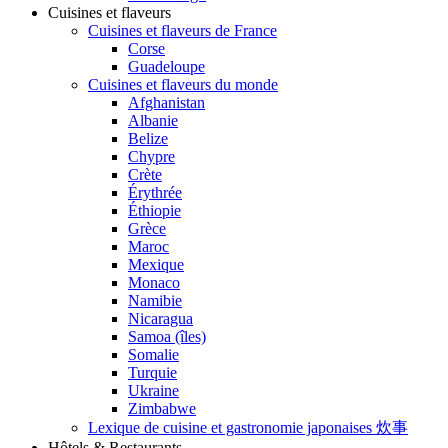
Cuisines et flaveurs
Cuisines et flaveurs de France
Corse
Guadeloupe
Cuisines et flaveurs du monde
Afghanistan
Albanie
Belize
Chypre
Crète
Érythrée
Éthiopie
Grèce
Maroc
Mexique
Monaco
Namibie
Nicaragua
Samoa (îles)
Somalie
Turquie
Ukraine
Zimbabwe
Lexique de cuisine et gastronomie japonaises 炊事
Hôtels & Restaurants