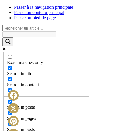
Passer à la navigation principale
Passer au contenu principal
Passer au pied de page
Exact matches only
Search in title
Search in content
Facebook
Search in posts
X
Search in pages
Search in posts
Pinterest