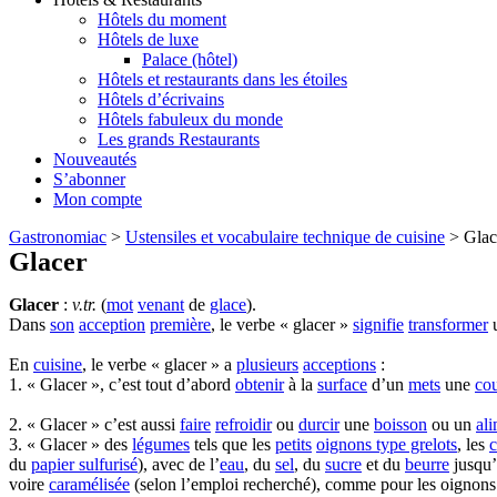
Hôtels du moment
Hôtels de luxe
Palace (hôtel)
Hôtels et restaurants dans les étoiles
Hôtels d’écrivains
Hôtels fabuleux du monde
Les grands Restaurants
Nouveautés
S’abonner
Mon compte
Gastronomiac
>
Ustensiles et vocabulaire technique de cuisine
>
Glac
Glacer
Glacer
:
v.tr.
(
mot
venant
de
glace
).
Dans
son
acception
première
, le verbe « glacer »
signifie
transformer
En
cuisine
, le verbe « glacer » a
plusieurs
acceptions
:
1. « Glacer », c’est tout d’abord
obtenir
à la
surface
d’un
mets
une
co
2. « Glacer » c’est aussi
faire
refroidir
ou
durcir
une
boisson
ou un
al
3. « Glacer » des
légumes
tels que les
petits
oignons type grelots
, les
c
du
papier sulfurisé
), avec de l’
eau
, du
sel
, du
sucre
et du
beurre
jusqu’
voire
caramélisée
(selon l’emploi recherché), comme pour les oignons