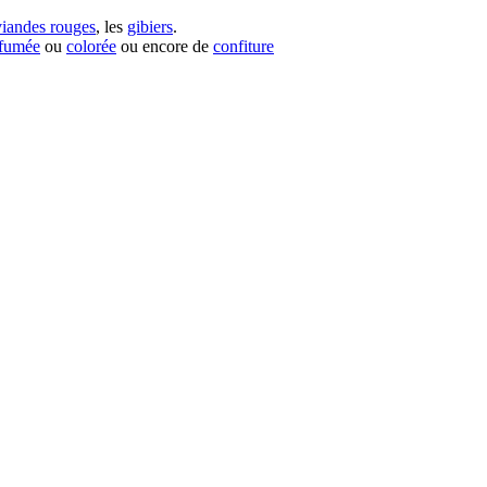
viandes rouges
, les
gibiers
.
rfumée
ou
colorée
ou encore de
confiture