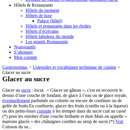
Hôtels & Restaurants
Hôtels du moment
Hôtels de luxe
Palace (hôtel)
Hôtels et restaurants dans les étoiles
Hôtels d’écrivains
Hôtels fabuleux du monde
Les grands Restaurants
Nouveautés
S’abonner
Mon compte
Gastronomiac
>
Ustensiles et vocabulaire technique de cuisine
>
Glacer au sucre
Glacer au sucre
Glacer au
sucre
: locut. « Glacer un gâteau », c'est en recouvrir le
dessus d’une couche de fondant, de glace à l’eau ou de glace royale,
éventuellement
parfumée ou colorée ou encore de confiture ou de
gelée de fruits.En confiserie, glacer des fruits (confits ou à la liqueur)
ou des petits-fours
consiste
à les tremper dans du sucre cuit au cassé
(*) pour les enrober d'une couche brillante et dure.Mais on appelle «
marrons glacés » des châtaignes confites au sirop de sucre.(*)
Voir
Cuisson du su...