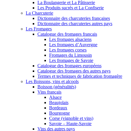
La Boulangerie et La Pâtisserie
Les Produits sucrés et La Confiserie
La Charcuterie
Dictionnaire des charcuteries françaises
Dictionnaire des charcuteries autres pays
Les Fromages
Catalogue des fromages français
Les fromages alsaciens
Les fromages d’Auvergne
Les fromages corses
Fromages du Limousin
Les fromages de Savoie
Catalogue des fromages européens
Catalogue des fromages des autres pays
Termes et techniques de fabrication fromagère
Les Boissons, vins et alcools
Boisson (généralités)
Vins français
Alsace
Beaujolais
Bordeaux
Bourgogne
Corse (vignoble et vins)
Savoie – Haute-Savoie
Vins des autres pays