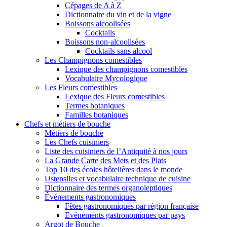
Cépages de A à Z
Dictionnaire du vin et de la vigne
Boissons alcoolisées
Cocktails
Boissons non-alcoolisées
Cocktails sans alcool
Les Champignons comestibles
Lexique des champignons comestibles
Vocabulaire Mycologique
Les Fleurs comestibles
Lexique des Fleurs comestibles
Termes botaniques
Familles botaniques
Chefs et métiers de bouche
Métiers de bouche
Les Chefs cuisiniers
Liste des cuisiniers de l’Antiquité à nos jours
La Grande Carte des Mets et des Plats
Top 10 des écoles hôtelières dans le monde
Ustensiles et vocabulaire technique de cuisine
Dictionnaire des termes organoleptiques
Événements gastronomiques
Fêtes gastronomiques par région française
Evénements gastronomiques par pays
Argot de Bouche