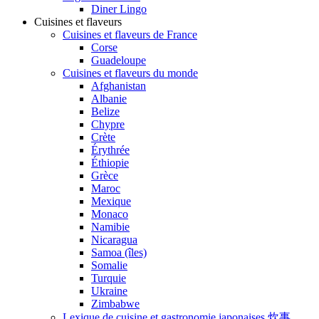
Diner Lingo
Cuisines et flaveurs
Cuisines et flaveurs de France
Corse
Guadeloupe
Cuisines et flaveurs du monde
Afghanistan
Albanie
Belize
Chypre
Crète
Érythrée
Éthiopie
Grèce
Maroc
Mexique
Monaco
Namibie
Nicaragua
Samoa (îles)
Somalie
Turquie
Ukraine
Zimbabwe
Lexique de cuisine et gastronomie japonaises 炊事