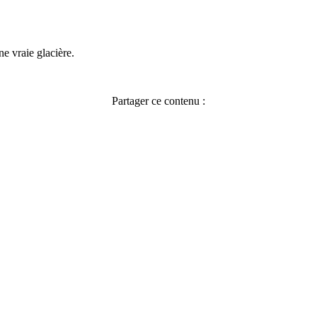
ne vraie glacière.
Partager ce contenu :
Facebook
X
Pinterest
LinkedIn
WhatsApp
Telegram