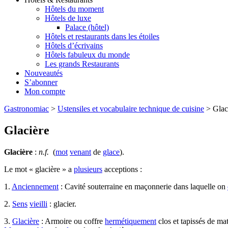
Hôtels du moment
Hôtels de luxe
Palace (hôtel)
Hôtels et restaurants dans les étoiles
Hôtels d’écrivains
Hôtels fabuleux du monde
Les grands Restaurants
Nouveautés
S’abonner
Mon compte
Gastronomiac
>
Ustensiles et vocabulaire technique de cuisine
>
Glac
Glacière
Glacière
:
n.f.
(
mot
venant
de
glace
).
Le mot « glacière » a
plusieurs
acceptions :
1.
Anciennement
: Cavité souterraine en maçonnerie dans laquelle on
2.
Sens
vieilli
: glacier.
3.
Glacière
: Armoire ou coffre
hermétiquement
clos et tapissés de mat