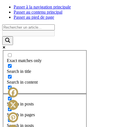
Passer à la navigation principale
Passer au contenu principal
Passer au pied de page
Exact matches only
Search in title
Search in content
Facebook
Search in posts
X
Search in pages
Search in posts
Pinterest