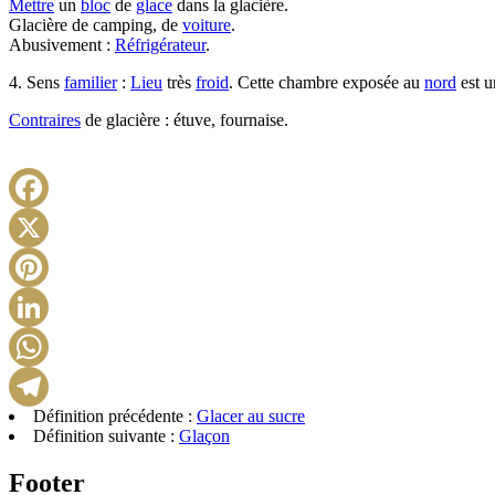
Mettre
un
bloc
de
glace
dans la glacière.
Glacière de camping, de
voiture
.
Abusivement :
Réfrigérateur
.
4. Sens
familier
:
Lieu
très
froid
. Cette chambre exposée au
nord
est u
Contraires
de glacière : étuve, fournaise.
Définition précédente :
Glacer au sucre
Définition suivante :
Glaçon
Footer