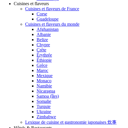
Cuisines et flaveurs
Cuisines et flaveurs de France
Corse
Guadeloupe
Cuisines et flaveurs du monde
Afghanistan
Albanie
Belize
Chypre
Crète
Érythrée
Éthiopie
Grèce
Maroc
Mexique
Monaco
Namibie
Nicaragua
Samoa (îles)
Somalie
Turquie
Ukraine
Zimbabwe
Lexique de cuisine et gastronomie japonaises 炊事
Hôtels & Restaurants