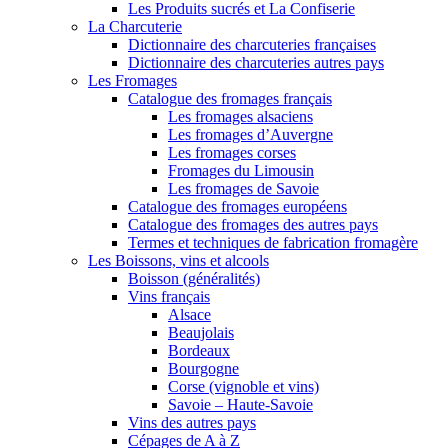
Les Produits sucrés et La Confiserie
La Charcuterie
Dictionnaire des charcuteries françaises
Dictionnaire des charcuteries autres pays
Les Fromages
Catalogue des fromages français
Les fromages alsaciens
Les fromages d’Auvergne
Les fromages corses
Fromages du Limousin
Les fromages de Savoie
Catalogue des fromages européens
Catalogue des fromages des autres pays
Termes et techniques de fabrication fromagère
Les Boissons, vins et alcools
Boisson (généralités)
Vins français
Alsace
Beaujolais
Bordeaux
Bourgogne
Corse (vignoble et vins)
Savoie – Haute-Savoie
Vins des autres pays
Cépages de A à Z