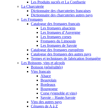
Les Produits sucrés et La Confiserie
La Charcuterie
Dictionnaire des charcuteries françaises
Dictionnaire des charcuteries autres pays
Les Fromages
Catalogue des fromages français
Les fromages alsaciens
Les fromages d’Auvergne
Les fromages corses
Fromages du Limousin
Les fromages de Savoie
Catalogue des fromages européens
Catalogue des fromages des autres pays
Termes et techniques de fabrication fromagère
Les Boissons, vins et alcools
Boisson (généralités)
Vins français
Alsace
Beaujolais
Bordeaux
Bourgogne
Corse (vignoble et vins)
Savoie – Haute-Savoie
Vins des autres pays
Cépages de A à Z