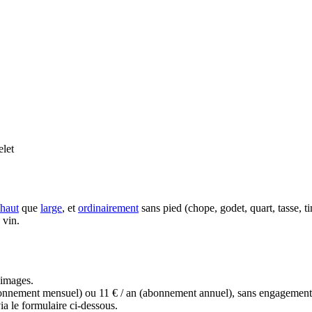
let
haut
que
large
, et
ordinairement
sans pied (chope, godet, quart, tasse, t
 vin.
s images.
(abonnement mensuel) ou 11 € / an (abonnement annuel), sans engagemen
a le formulaire ci-dessous.