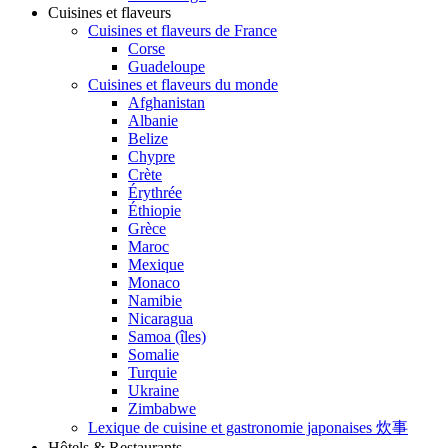
Cuisines et flaveurs
Cuisines et flaveurs de France
Corse
Guadeloupe
Cuisines et flaveurs du monde
Afghanistan
Albanie
Belize
Chypre
Crète
Érythrée
Éthiopie
Grèce
Maroc
Mexique
Monaco
Namibie
Nicaragua
Samoa (îles)
Somalie
Turquie
Ukraine
Zimbabwe
Lexique de cuisine et gastronomie japonaises 炊事
Hôtels & Restaurants