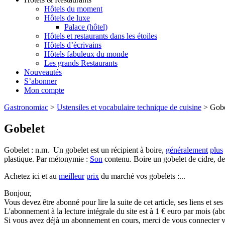
Hôtels du moment
Hôtels de luxe
Palace (hôtel)
Hôtels et restaurants dans les étoiles
Hôtels d’écrivains
Hôtels fabuleux du monde
Les grands Restaurants
Nouveautés
S’abonner
Mon compte
Gastronomiac
>
Ustensiles et vocabulaire technique de cuisine
>
Gobe
Gobelet
Gobelet : n.m. Un gobelet est un récipient à boire,
généralement
plus
plastique. Par métonymie :
Son
contenu. Boire un gobelet de cidre, de
Achetez ici et au
meilleur
prix
du marché vos gobelets :...
Bonjour,
Vous devez être abonné pour lire la suite de cet article, ses liens et se
L'abonnement à la lecture intégrale du site est à 1 € euro par mois 
Si vous avez déjà un abonnement en cours, merci de vous connecter vi