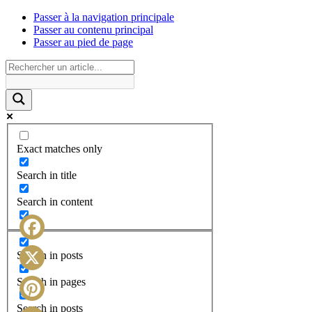
Passer à la navigation principale
Passer au contenu principal
Passer au pied de page
Exact matches only
Search in title
Search in content
Facebook
Search in posts
X
Search in pages
Search in posts
Pinterest