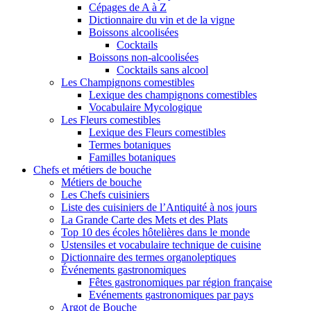
Cépages de A à Z
Dictionnaire du vin et de la vigne
Boissons alcoolisées
Cocktails
Boissons non-alcoolisées
Cocktails sans alcool
Les Champignons comestibles
Lexique des champignons comestibles
Vocabulaire Mycologique
Les Fleurs comestibles
Lexique des Fleurs comestibles
Termes botaniques
Familles botaniques
Chefs et métiers de bouche
Métiers de bouche
Les Chefs cuisiniers
Liste des cuisiniers de l’Antiquité à nos jours
La Grande Carte des Mets et des Plats
Top 10 des écoles hôtelières dans le monde
Ustensiles et vocabulaire technique de cuisine
Dictionnaire des termes organoleptiques
Événements gastronomiques
Fêtes gastronomiques par région française
Evénements gastronomiques par pays
Argot de Bouche