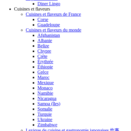
Diner Lingo
Cuisines et flaveurs
Cuisines et flaveurs de France
Corse
Guadeloupe
Cuisines et flaveurs du monde
Afghanistan
Albanie
Belize
Chypre
Crète
Érythrée
Éthiopie
Grèce
Maroc
Mexique
Monaco
Namibie
Nicaragua
Samoa (îles)
Somalie
Turquie
Ukraine
Zimbabwe
Lexique de cuisine et gastronomie japonaises 炊事