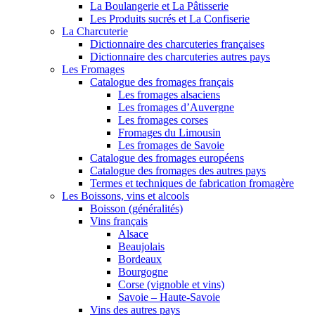
La Boulangerie et La Pâtisserie
Les Produits sucrés et La Confiserie
La Charcuterie
Dictionnaire des charcuteries françaises
Dictionnaire des charcuteries autres pays
Les Fromages
Catalogue des fromages français
Les fromages alsaciens
Les fromages d’Auvergne
Les fromages corses
Fromages du Limousin
Les fromages de Savoie
Catalogue des fromages européens
Catalogue des fromages des autres pays
Termes et techniques de fabrication fromagère
Les Boissons, vins et alcools
Boisson (généralités)
Vins français
Alsace
Beaujolais
Bordeaux
Bourgogne
Corse (vignoble et vins)
Savoie – Haute-Savoie
Vins des autres pays