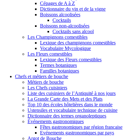
Cépages de A à Z
Dictionnaire du vin et de la vigne
Boissons alcoolisées
Cocktails
Boissons non-alcoolisées
Cocktails sans alcool
Les Champignons comestibles
Lexique des champignons comestibles
Vocabulaire Mycologique
Les Fleurs comestibles
Lexique des Fleurs comestibles
Termes botaniques
Familles botaniques
Chefs et métiers de bouche
Métiers de bouche
Les Chefs cuisiniers
Liste des cuisiniers de l’Antiquité à nos jours
La Grande Carte des Mets et des Plats
Top 10 des écoles hôtelières dans le monde
Ustensiles et vocabulaire technique de cuisine
Dictionnaire des termes organoleptiques
Événements gastronomiques
Fêtes gastronomiques par région française
Evénements gastronomiques par pays
Argot de Bouche