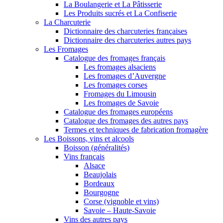
La Boulangerie et La Pâtisserie
Les Produits sucrés et La Confiserie
La Charcuterie
Dictionnaire des charcuteries françaises
Dictionnaire des charcuteries autres pays
Les Fromages
Catalogue des fromages français
Les fromages alsaciens
Les fromages d’Auvergne
Les fromages corses
Fromages du Limousin
Les fromages de Savoie
Catalogue des fromages européens
Catalogue des fromages des autres pays
Termes et techniques de fabrication fromagère
Les Boissons, vins et alcools
Boisson (généralités)
Vins français
Alsace
Beaujolais
Bordeaux
Bourgogne
Corse (vignoble et vins)
Savoie – Haute-Savoie
Vins des autres pays