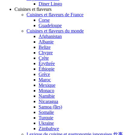
Diner Lingo
Cuisines et flaveurs
Cuisines et flaveurs de France
Corse
Guadeloupe
Cuisines et flaveurs du monde
Afghanistan
Albanie
Belize
Chypre
Crète
Érythrée
Éthiopie
Grèce
Maroc
Mexique
Monaco
Namibie
Nicaragua
Samoa (îles)
Somalie
Turquie
Ukraine
Zimbabwe
Lexique de cuisine et gastronomie japonaises 炊事