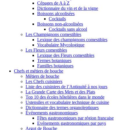
Cépages de A à Z
Dictionnaire du vin et de la vigne
Boissons alcoolisées
Cocktails
Boissons non-alcoolisées
Cocktails sans alcool
Les Champignons comestibles
Lexique des champignons comestibles
Vocabulaire Mycologique
Les Fleurs comestibles
Lexique des Fleurs comestibles
Termes botaniques
Familles botaniques
Chefs et métiers de bouche
Métiers de bouche
Les Chefs cuisiniers
Liste des cuisiniers de l’Antiquité à nos jours
La Grande Carte des Mets et des Plats
Top 10 des écoles hôtelières dans le monde
Ustensiles et vocabulaire technique de cuisine
Dictionnaire des termes organoleptiques
Événements gastronomiques
Fêtes gastronomiques par région française
Evénements gastronomiques par pays
Argot de Bouche