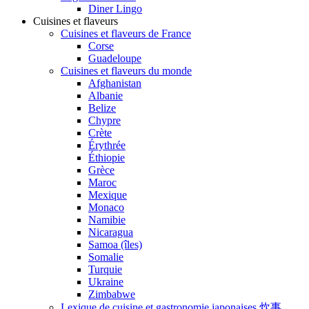
Diner Lingo
Cuisines et flaveurs
Cuisines et flaveurs de France
Corse
Guadeloupe
Cuisines et flaveurs du monde
Afghanistan
Albanie
Belize
Chypre
Crète
Érythrée
Éthiopie
Grèce
Maroc
Mexique
Monaco
Namibie
Nicaragua
Samoa (îles)
Somalie
Turquie
Ukraine
Zimbabwe
Lexique de cuisine et gastronomie japonaises 炊事