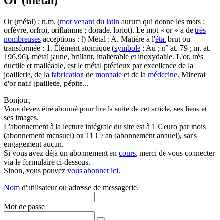
Or (métal)
Or (métal) : n.m. (
mot
venant
du
latin
aurum qui donne les mots :
orfèvre, orfroi, oriflamme ; dorade, loriot). Le mot « or » a de
très
nombreuses
acceptions : I) Métal : A. Matière à l'
état
brut ou
transformée : 1. Élément atomique (
symbole
: Au ; n° at. 79 ; m. at.
196,96), métal jaune, brillant, inaltérable et inoxydable. L'or, très
ductile et malléable, est le métal précieux par excellence de la
joaillerie, de la
fabrication
de
monnaie
et de la
médecine
. Minerai
d'or natif (paillette, pépite...
Bonjour,
Vous devez être abonné pour lire la suite de cet article, ses liens et
ses images.
L'abonnement à la lecture intégrale du site est à 1 € euro par mois
(abonnement mensuel) ou 11 € / an (abonnement annuel), sans
engagement aucun.
Si vous avez déjà un abonnement en
cours
, merci de vous connecter
via le formulaire ci-dessous.
Sinon, vous pouvez
vous abonner ici.
Nom
d'utilisateur ou adresse de messagerie.
Mot de passe