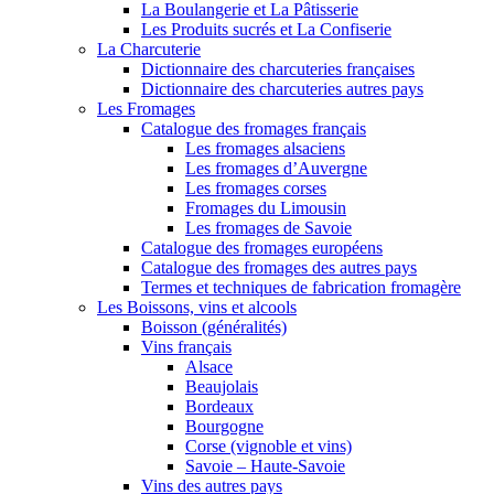
La Boulangerie et La Pâtisserie
Les Produits sucrés et La Confiserie
La Charcuterie
Dictionnaire des charcuteries françaises
Dictionnaire des charcuteries autres pays
Les Fromages
Catalogue des fromages français
Les fromages alsaciens
Les fromages d’Auvergne
Les fromages corses
Fromages du Limousin
Les fromages de Savoie
Catalogue des fromages européens
Catalogue des fromages des autres pays
Termes et techniques de fabrication fromagère
Les Boissons, vins et alcools
Boisson (généralités)
Vins français
Alsace
Beaujolais
Bordeaux
Bourgogne
Corse (vignoble et vins)
Savoie – Haute-Savoie
Vins des autres pays