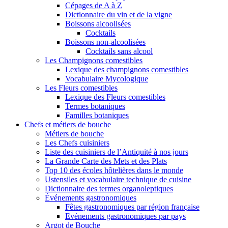
Cépages de A à Z
Dictionnaire du vin et de la vigne
Boissons alcoolisées
Cocktails
Boissons non-alcoolisées
Cocktails sans alcool
Les Champignons comestibles
Lexique des champignons comestibles
Vocabulaire Mycologique
Les Fleurs comestibles
Lexique des Fleurs comestibles
Termes botaniques
Familles botaniques
Chefs et métiers de bouche
Métiers de bouche
Les Chefs cuisiniers
Liste des cuisiniers de l’Antiquité à nos jours
La Grande Carte des Mets et des Plats
Top 10 des écoles hôtelières dans le monde
Ustensiles et vocabulaire technique de cuisine
Dictionnaire des termes organoleptiques
Événements gastronomiques
Fêtes gastronomiques par région française
Evénements gastronomiques par pays
Argot de Bouche