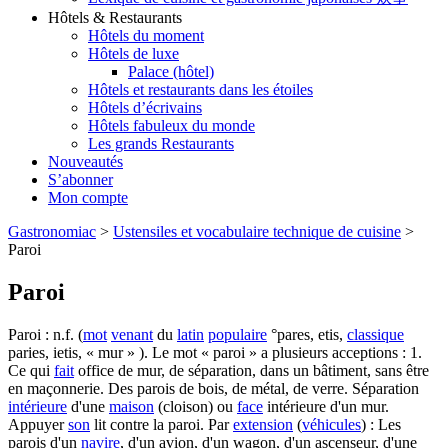
Hôtels & Restaurants
Hôtels du moment
Hôtels de luxe
Palace (hôtel)
Hôtels et restaurants dans les étoiles
Hôtels d’écrivains
Hôtels fabuleux du monde
Les grands Restaurants
Nouveautés
S’abonner
Mon compte
Gastronomiac
>
Ustensiles et vocabulaire technique de cuisine
>
Paroi
Paroi
Paroi : n.f. (
mot
venant
du
latin
populaire
°pares, etis,
classique
paries, ietis, « mur » ). Le mot « paroi » a plusieurs acceptions : 1.
Ce qui
fait
office de mur, de séparation, dans un bâtiment, sans être
en maçonnerie. Des parois de bois, de métal, de verre. Séparation
intérieure
d'une
maison
(cloison) ou
face
intérieure d'un mur.
Appuyer
son
lit contre la paroi. Par
extension
(
véhicules
) : Les
parois d'un
navire
, d'un avion, d'un wagon, d'un ascenseur, d'une