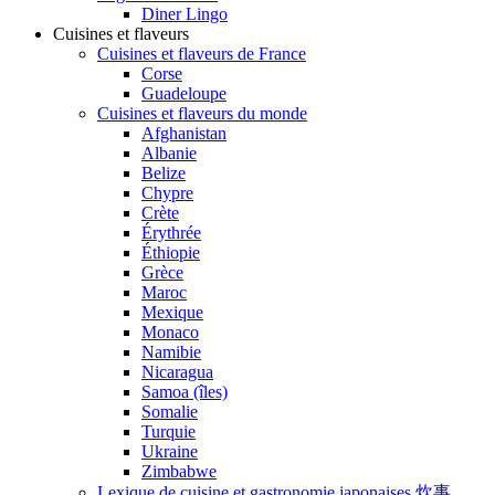
Diner Lingo
Cuisines et flaveurs
Cuisines et flaveurs de France
Corse
Guadeloupe
Cuisines et flaveurs du monde
Afghanistan
Albanie
Belize
Chypre
Crète
Érythrée
Éthiopie
Grèce
Maroc
Mexique
Monaco
Namibie
Nicaragua
Samoa (îles)
Somalie
Turquie
Ukraine
Zimbabwe
Lexique de cuisine et gastronomie japonaises 炊事