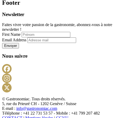
Footer
Newsletter
Faites vivre votre passion de la gastronomie, abonnez-vous à notre
newsletter !
First Name
Email Address
Envoyer
Nous suivre
Facebook
Instagram
X
© Gastronomiac. Tous droits réservés.
5, rue du Prieuré CH - 1202 Genève / Suisse
E-mail :
info@gastronomiac.com
Téléphone : +41 22 731 53 57 - Mobile : +41 799 207 482
CONTACT
|
Mentions légales
|
CGVU