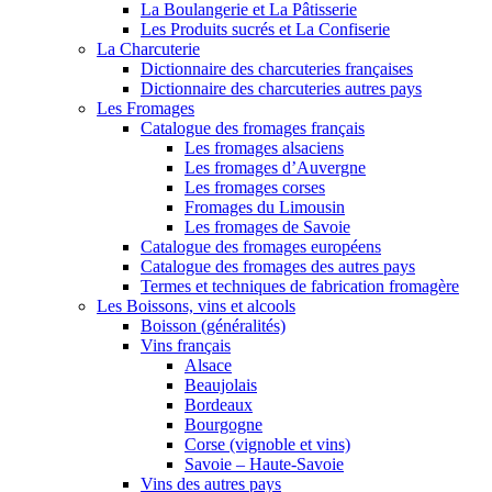
La Boulangerie et La Pâtisserie
Les Produits sucrés et La Confiserie
La Charcuterie
Dictionnaire des charcuteries françaises
Dictionnaire des charcuteries autres pays
Les Fromages
Catalogue des fromages français
Les fromages alsaciens
Les fromages d’Auvergne
Les fromages corses
Fromages du Limousin
Les fromages de Savoie
Catalogue des fromages européens
Catalogue des fromages des autres pays
Termes et techniques de fabrication fromagère
Les Boissons, vins et alcools
Boisson (généralités)
Vins français
Alsace
Beaujolais
Bordeaux
Bourgogne
Corse (vignoble et vins)
Savoie – Haute-Savoie
Vins des autres pays