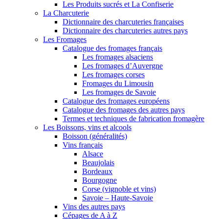
Les Produits sucrés et La Confiserie
La Charcuterie
Dictionnaire des charcuteries françaises
Dictionnaire des charcuteries autres pays
Les Fromages
Catalogue des fromages français
Les fromages alsaciens
Les fromages d’Auvergne
Les fromages corses
Fromages du Limousin
Les fromages de Savoie
Catalogue des fromages européens
Catalogue des fromages des autres pays
Termes et techniques de fabrication fromagère
Les Boissons, vins et alcools
Boisson (généralités)
Vins français
Alsace
Beaujolais
Bordeaux
Bourgogne
Corse (vignoble et vins)
Savoie – Haute-Savoie
Vins des autres pays
Cépages de A à Z