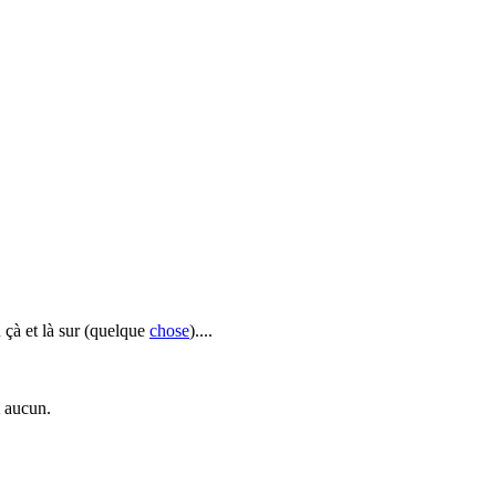
 çà et là sur (quelque
chose
)....
t aucun.