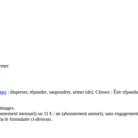
emer
mes
: disperser, répandre, saupoudrer, semer (de). Choses : Être répandu
s images.
(abonnement mensuel) ou 11 € / an (abonnement annuel), sans engagemen
a le formulaire ci-dessous.