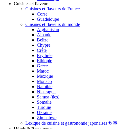
Cuisines et flaveurs
Cuisines et flaveurs de France
Corse
Guadeloupe
Cuisines et flaveurs du monde
Afghanistan
Albanie
Belize
Chypre
Crète
Érythrée
Éthiopie
Grèce
Maroc
Mexique
Monaco
Namibie
Nicaragua
Samoa (îles)
Somalie
Turquie
Ukraine
Zimbabwe
Lexique de cuisine et gastronomie japonaises 炊事
Hôtels & Restaurants