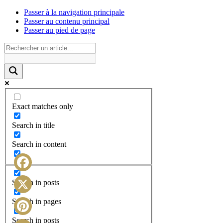
Passer à la navigation principale
Passer au contenu principal
Passer au pied de page
Exact matches only
Search in title
Search in content
Facebook
Search in posts
X
Search in pages
Search in posts
Pinterest