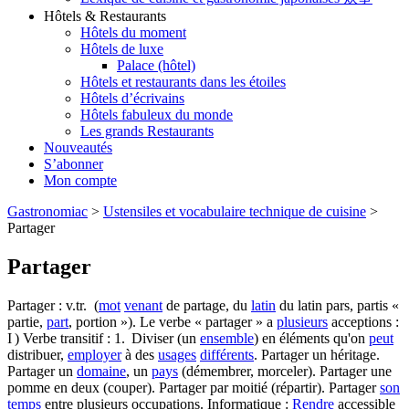
Hôtels & Restaurants
Hôtels du moment
Hôtels de luxe
Palace (hôtel)
Hôtels et restaurants dans les étoiles
Hôtels d’écrivains
Hôtels fabuleux du monde
Les grands Restaurants
Nouveautés
S’abonner
Mon compte
Gastronomiac
>
Ustensiles et vocabulaire technique de cuisine
>
Partager
Partager
Partager : v.tr. (
mot
venant
de partage, du
latin
du latin pars, partis «
partie,
part
, portion »). Le verbe « partager » a
plusieurs
acceptions :
I ) Verbe transitif : 1. Diviser (un
ensemble
) en éléments qu'on
peut
distribuer,
employer
à des
usages
différents
. Partager un héritage.
Partager un
domaine
, un
pays
(démembrer, morceler). Partager une
pomme en deux (couper). Partager par moitié (répartir). Partager
son
temps
entre plusieurs occupations. Informatique :
Rendre
accessible