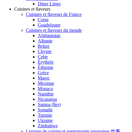
Diner Lingo
Cuisines et flaveurs
Cuisines et flaveurs de France
Corse
Guadeloupe
Cuisines et flaveurs du monde
Afghanistan
Albanie
Belize
Chypre
Crète
Érythrée
Éthiopie
Grèce
Maroc
Mexique
Monaco
Namibie
Nicaragua
Samoa (îles)
Somalie
Turquie
Ukraine
Zimbabwe
Lexique de cuisine et gastronomie japonaises 炊事