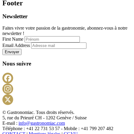
Footer
Newsletter
Faites vivre votre passion de la gastronomie, abonnez-vous à notre
newsletter !
First Name
Email Address
Envoyer
Nous suivre
Facebook
Instagram
X
© Gastronomiac. Tous droits réservés.
5, rue du Prieuré CH - 1202 Genève / Suisse
E-mail :
info@gastronomiac.com
Téléphone : +41 22 731 53 57 - Mobile : +41 799 207 482
CONTACT
|
Mentions légales
|
CGVU