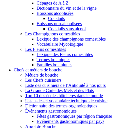
Cépages de A à Z
Dictionnaire du vin et de la vigne
Boissons alcoolisées
Cocktails
Boissons non-alcoolisées
Cocktails sans alcool
Les Champignons comestibles
Lexique des champignons comestibles
Vocabulaire Mycologique
Les Fleurs comestibles
Lexique des Fleurs comestibles
Termes botaniques
Familles botaniques
Chefs et métiers de bouche
Métiers de bouche
Les Chefs cuisiniers
Liste des cuisiniers de l’Antiquité à nos jours
La Grande Carte des Mets et des Plats
Top 10 des écoles hôtelières dans le monde
Ustensiles et vocabulaire technique de cuisine
Dictionnaire des termes organoleptiques
Événements gastronomiques
Fêtes gastronomiques par région française
Evénements gastronomiques par pays
Argot de Bouche