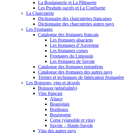
La Boulangerie et La Pâtisserie
Les Produits sucrés et La Confiserie
La Charcuterie
Dictionnaire des charcuteries françaises
Dictionnaire des charcuteries autres pays
Les Fromages
Catalogue des fromages français
Les fromages alsaciens
Les fromages d’Auvergne
Les fromages corses
Fromages du Limousin
Les fromages de Savoie
Catalogue des fromages européens
Catalogue des fromages des autres pays
Termes et techniques de fabrication fromagère
Les Boissons, vins et alcools
Boisson (généralités)
Vins français
Alsace
Beaujolais
Bordeaux
Bourgogne
Corse (vignoble et vins)
Savoie – Haute-Savoie
Vins des autres pays