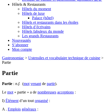
Hôtels & Restaurants
Hôtels du moment
Hôtels de luxe
Palace (hôtel)
Hôtels et restaurants dans les étoiles
Hôtels d’écrivains
Hôtels fabuleux du monde
Les grands Restaurants
Nouveautés
S’abonner
Mon compte
Gastronomiac
>
Ustensiles et vocabulaire technique de cuisine
>
Partie
Partie
Partie
:
n.f.
(
mot
venant
de
partir
).
Le
mot
« partie » a de
nombreuses
acceptions
:
I)
Élément
d’un tout
organisé
:
A .
Emplois
généraux
: