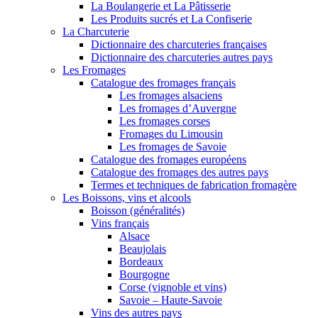
La Boulangerie et La Pâtisserie
Les Produits sucrés et La Confiserie
La Charcuterie
Dictionnaire des charcuteries françaises
Dictionnaire des charcuteries autres pays
Les Fromages
Catalogue des fromages français
Les fromages alsaciens
Les fromages d’Auvergne
Les fromages corses
Fromages du Limousin
Les fromages de Savoie
Catalogue des fromages européens
Catalogue des fromages des autres pays
Termes et techniques de fabrication fromagère
Les Boissons, vins et alcools
Boisson (généralités)
Vins français
Alsace
Beaujolais
Bordeaux
Bourgogne
Corse (vignoble et vins)
Savoie – Haute-Savoie
Vins des autres pays