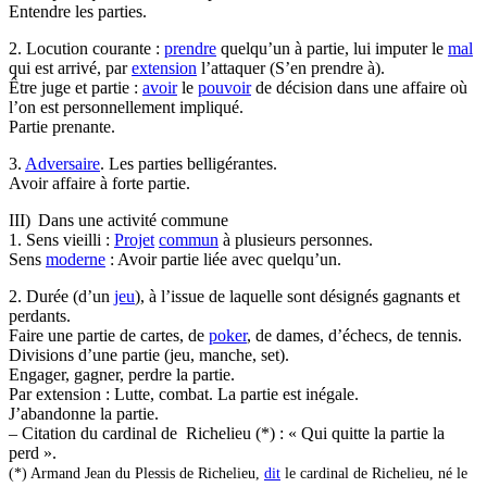
Entendre les parties.
2. Locution courante :
prendre
quelqu’un à partie, lui imputer le
mal
qui est arrivé, par
extension
l’attaquer (S’en prendre à).
Être juge et partie :
avoir
le
pouvoir
de décision dans une affaire où
l’on est personnellement impliqué.
Partie prenante.
3.
Adversaire
. Les parties belligérantes.
Avoir affaire à forte partie.
III) Dans une activité commune
1. Sens vieilli :
Projet
commun
à plusieurs personnes.
Sens
moderne
: Avoir partie liée avec quelqu’un.
2. Durée (d’un
jeu
), à l’issue de laquelle sont désignés gagnants et
perdants.
Faire une partie de cartes, de
poker
, de dames, d’échecs, de tennis.
Divisions d’une partie (jeu, manche, set).
Engager, gagner, perdre la partie.
Par extension : Lutte, combat. La partie est inégale.
J’abandonne la partie.
– Citation du cardinal de Richelieu (*) : « Qui quitte la partie la
perd ».
(*) Armand Jean du Plessis de Richelieu,
dit
le cardinal de Richelieu, né le