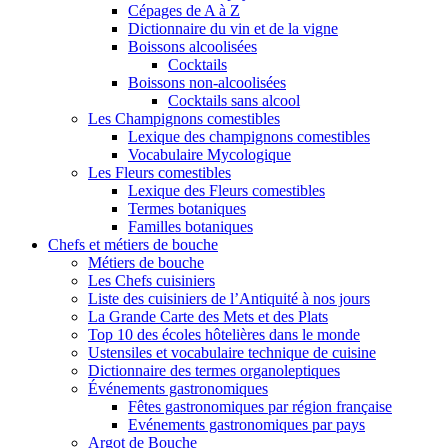
Cépages de A à Z
Dictionnaire du vin et de la vigne
Boissons alcoolisées
Cocktails
Boissons non-alcoolisées
Cocktails sans alcool
Les Champignons comestibles
Lexique des champignons comestibles
Vocabulaire Mycologique
Les Fleurs comestibles
Lexique des Fleurs comestibles
Termes botaniques
Familles botaniques
Chefs et métiers de bouche
Métiers de bouche
Les Chefs cuisiniers
Liste des cuisiniers de l’Antiquité à nos jours
La Grande Carte des Mets et des Plats
Top 10 des écoles hôtelières dans le monde
Ustensiles et vocabulaire technique de cuisine
Dictionnaire des termes organoleptiques
Événements gastronomiques
Fêtes gastronomiques par région française
Evénements gastronomiques par pays
Argot de Bouche