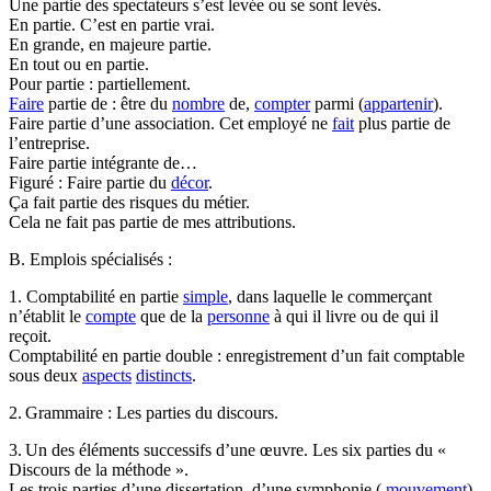
Une partie des spectateurs s’est levée ou se sont levés.
En partie. C’est en partie vrai.
En grande, en majeure partie.
En tout ou en partie.
Pour partie : partiellement.
Faire
partie de : être du
nombre
de,
compter
parmi (
appartenir
).
Faire partie d’une association. Cet employé ne
fait
plus partie de
l’entreprise.
Faire partie intégrante de…
Figuré : Faire partie du
décor
.
Ça fait partie des risques du métier.
Cela ne fait pas partie de mes attributions.
B. Emplois spécialisés :
1. Comptabilité en partie
simple
, dans laquelle le commerçant
n’établit le
compte
que de la
personne
à qui il livre ou de qui il
reçoit.
Comptabilité en partie double : enregistrement d’un fait comptable
sous deux
aspects
distincts
.
2. Grammaire : Les parties du discours.
3. Un des éléments successifs d’une œuvre. Les six parties du «
Discours de la méthode ».
Les trois parties d’une dissertation, d’une symphonie (
mouvement
).