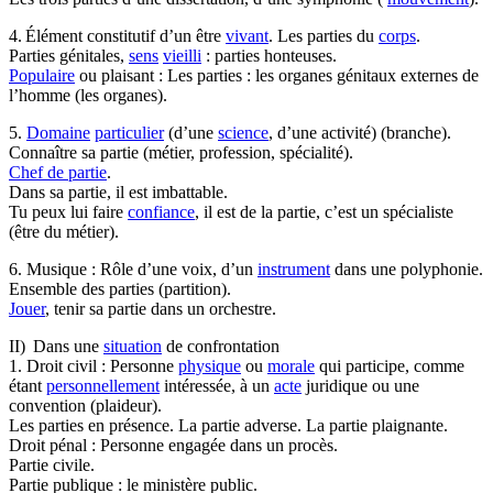
4. Élément constitutif d’un être
vivant
. Les parties du
corps
.
Parties génitales,
sens
vieilli
: parties honteuses.
Populaire
ou plaisant : Les parties : les organes génitaux externes de
l’homme (les organes).
5.
Domaine
particulier
(d’une
science
, d’une activité) (branche).
Connaître sa partie (métier, profession, spécialité).
Chef de partie
.
Dans sa partie, il est imbattable.
Tu peux lui faire
confiance
, il est de la partie, c’est un spécialiste
(être du métier).
6. Musique : Rôle d’une voix, d’un
instrument
dans une polyphonie.
Ensemble des parties (partition).
Jouer
, tenir sa partie dans un orchestre.
II) Dans une
situation
de confrontation
1. Droit civil : Personne
physique
ou
morale
qui participe, comme
étant
personnellement
intéressée, à un
acte
juridique ou une
convention (plaideur).
Les parties en présence. La partie adverse. La partie plaignante.
Droit pénal : Personne engagée dans un procès.
Partie civile.
Partie publique : le ministère public.