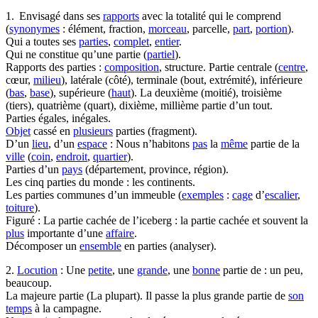
1. Envisagé dans ses
rapports
avec la totalité qui le comprend
(
synonymes
: élément, fraction,
morceau
, parcelle,
part
,
portion
).
Qui a toutes ses
parties
,
complet
,
entier
.
Qui ne constitue qu’une partie (
partiel
).
Rapports des parties :
composition
, structure. Partie centrale (
centre
,
cœur,
milieu
), latérale (côté), terminale (bout, extrémité), inférieure
(
bas
,
base
), supérieure (
haut
). La deuxième (moitié), troisième
(tiers), quatrième (quart), dixième, millième partie d’un tout.
Parties égales, inégales.
Objet
cassé en
plusieurs
parties (fragment).
D’un
lieu
, d’un
espace
: Nous n’habitons
pas
la
même
partie de la
ville
(
coin
,
endroit
,
quartier
).
Parties d’un
pays
(département, province, région).
Les cinq parties du monde : les continents.
Les parties communes d’un immeuble (
exemples
:
cage
d’
escalier
,
toiture
).
Figuré : La partie cachée de l’iceberg : la
partie
cachée
et souvent la
plus
importante
d’une
affaire
.
Décomposer un
ensemble
en parties (analyser).
2.
Locution
: Une
petite
, une
grande
, une
bonne
partie de : un peu,
beaucoup.
La majeure partie (La plupart). Il passe la plus grande partie de
son
temps
à la campagne.