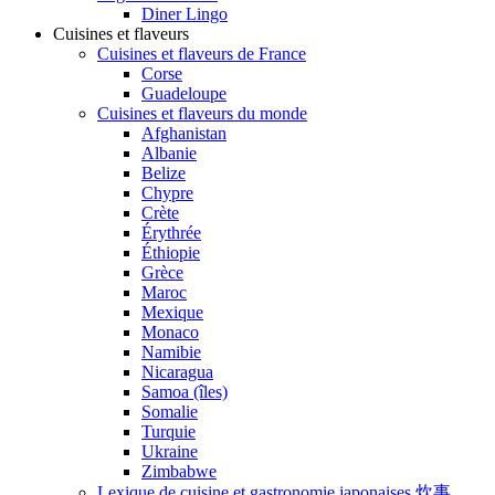
Diner Lingo
Cuisines et flaveurs
Cuisines et flaveurs de France
Corse
Guadeloupe
Cuisines et flaveurs du monde
Afghanistan
Albanie
Belize
Chypre
Crète
Érythrée
Éthiopie
Grèce
Maroc
Mexique
Monaco
Namibie
Nicaragua
Samoa (îles)
Somalie
Turquie
Ukraine
Zimbabwe
Lexique de cuisine et gastronomie japonaises 炊事