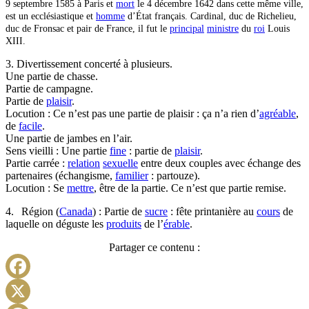
9 septembre 1585 à Paris et
mort
le 4 décembre 1642 dans cette même ville,
est un ecclésiastique et
homme
d’État français. Cardinal, duc de Richelieu,
duc de Fronsac et pair de France, il fut le
principal
ministre
du
roi
Louis
XIII.
3. Divertissement concerté à plusieurs.
Une partie de chasse.
Partie de campagne.
Partie de
plaisir
.
Locution : Ce n’est pas une partie de plaisir : ça n’a rien d’
agréable
,
de
facile
.
Une partie de jambes en l’air.
Sens vieilli : Une partie
fine
: partie de
plaisir
.
Partie carrée :
relation
sexuelle
entre deux couples avec échange des
partenaires (échangisme,
familier
: partouze).
Locution : Se
mettre
, être de la partie. Ce n’est que partie remise.
4. Région (
Canada
) : Partie de
sucre
: fête printanière au
cours
de
laquelle on déguste les
produits
de l’
érable
.
Partager ce contenu :
Facebook